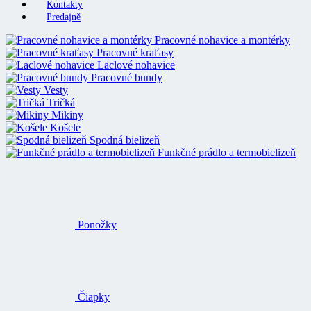
Kontakty
Predajně
Pracovné nohavice a montérky
Pracovné kraťasy
Laclové nohavice
Pracovné bundy
Vesty
Tričká
Mikiny
Košele
Spodná bielizeň
Funkčné prádlo a termobielizeň
Ponožky
Čiapky