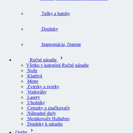
Tašky a batohy
Doplnky
Impregnácia, čistenie
Ručné náradie
Všetko v kategórii Ručné náradie
Nože
Kladivá
Metre
Zvierky a svorky
Vodováhy
Lasery
Uholníky
Ceruzky a značkovače
Náhradné diely
Skrutkovače Hultafors
Doplnky k náradiu
Outlet