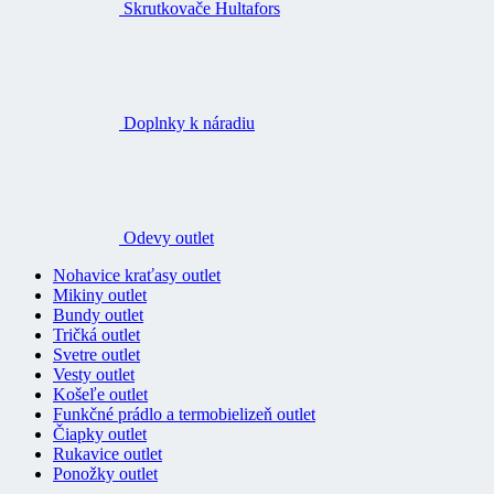
Skrutkovače Hultafors
Doplnky k náradiu
Odevy outlet
Nohavice kraťasy outlet
Mikiny outlet
Bundy outlet
Tričká outlet
Svetre outlet
Vesty outlet
Košeľe outlet
Funkčné prádlo a termobielizeň outlet
Čiapky outlet
Rukavice outlet
Ponožky outlet