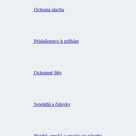
Ochrana sluchu
Príslušenstvo k prilbám
Ochranné štíty
Svietidlá a čelovky
Puzdrá, vrecká a opasky na náradie