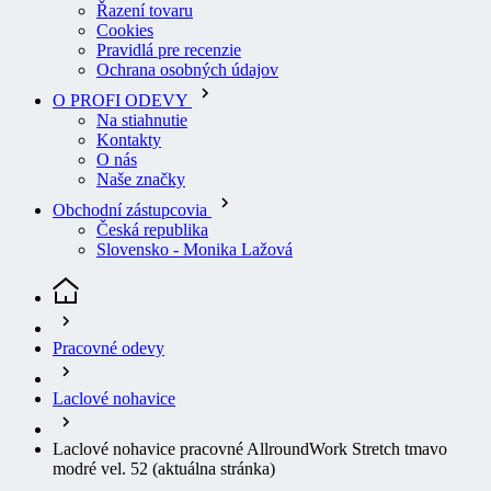
Cookies
Pravidlá pre recenzie
Ochrana osobných údajov
O PROFI ODEVY
Na stiahnutie
Kontakty
O nás
Naše značky
Obchodní zástupcovia
Česká republika
Slovensko - Monika Lažová
Pracovné odevy
Laclové nohavice
Laclové nohavice pracovné AllroundWork Stretch tmavo
modré vel. 52
(aktuálna stránka)
Laclové nohavice pracovné AllroundWork Stretch tmavo