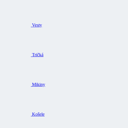
Vesty
Tričká
Mikiny
Košele