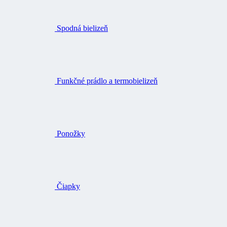
Spodná bielizeň
Funkčné prádlo a termobielizeň
Ponožky
Čiapky