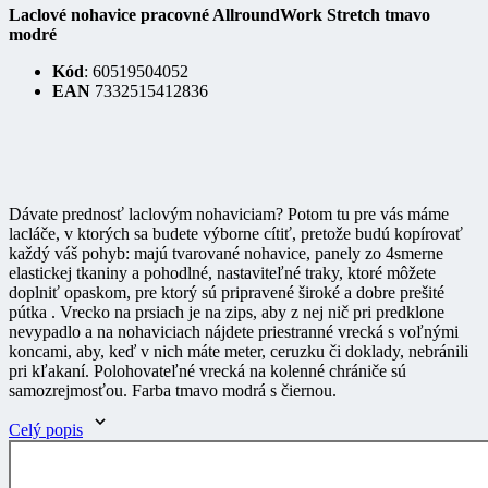
modré
Kód
: 60519504052
EAN
7332515412836
Dávate prednosť laclovým nohaviciam? Potom tu pre vás máme
lacláče, v ktorých sa budete výborne cítiť, pretože budú kopírovať
každý váš pohyb: majú tvarované nohavice, panely zo 4smerne
elastickej tkaniny a pohodlné, nastaviteľné traky, ktoré môžete
doplniť opaskom, pre ktorý sú pripravené široké a dobre prešité
pútka . Vrecko na prsiach je na zips, aby z nej nič pri predklone
nevypadlo a na nohaviciach nájdete priestranné vrecká s voľnými
koncami, aby, keď v nich máte meter, ceruzku či doklady, nebránili
pri kľakaní. Polohovateľné vrecká na kolenné chrániče sú
samozrejmosťou. Farba tmavo modrá s čiernou.
Celý popis