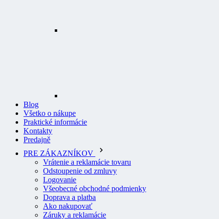
Blog
Všetko o nákupe
Praktické informácie
Kontakty
Predajně
PRE ZÁKAZNÍKOV
Vrátenie a reklamácie tovaru
Odstoupenie od zmluvy
Logovanie
Všeobecné obchodné podmienky
Doprava a platba
Ako nakupovať
Záruky a reklamácie
Řazení tovaru