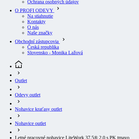
Na stiahnutie
Kontakty
O nás
Naše značky
Obchodní zástupcovia
Česká republika
Slovensko - Monika Lažová
Outlet
Odevy outlet
Nohavice kraťasy outlet
Nohavice outlet
Letné pracovné nohavice LiteWork 37.5® 2.0 s PK tmavo
modré vel. 156
(aktuálna stránka)