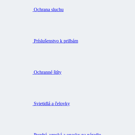
Ochrana sluchu
Príslušenstvo k prilbám
Ochranné štíty
Svietidlá a čelovky
Puzdrá, vrecká a opasky na náradie