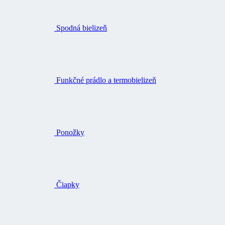
Spodná bielizeň
Funkčné prádlo a termobielizeň
Ponožky
Čiapky