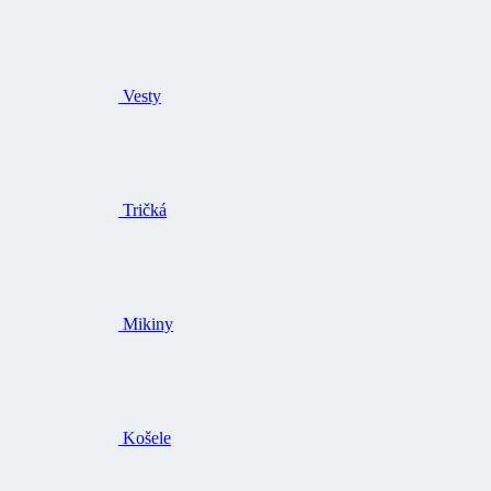
Vesty
Tričká
Mikiny
Košele