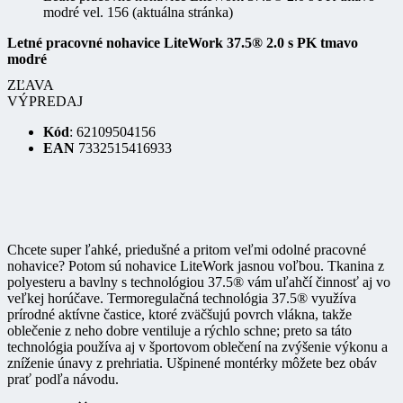
Letné pracovné nohavice LiteWork 37.5® 2.0 s PK tmavo
modré
ZĽAVA
VÝPREDAJ
Kód
: 62109504156
EAN
7332515416933
Chcete super ľahké, priedušné a pritom veľmi odolné pracovné
nohavice? Potom sú nohavice LiteWork jasnou voľbou. Tkanina z
polyesteru a bavlny s technológiou 37.5® vám uľahčí činnosť aj vo
veľkej horúčave. Termoregulačná technológia 37.5® využíva
prírodné aktívne častice, ktoré zväčšujú povrch vlákna, takže
oblečenie z neho dobre ventiluje a rýchlo schne; preto sa táto
technológia používa aj v športovom oblečení na zvýšenie výkonu a
zníženie únavy z prehriatia. Ušpinené montérky môžete bez obáv
prať podľa návodu.
Celý popis