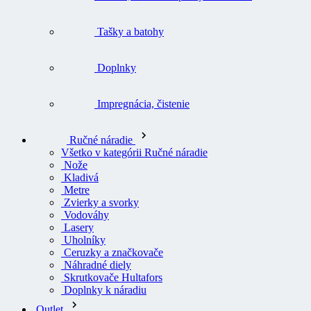
Tašky a batohy
Doplnky
Impregnácia, čistenie
Ručné náradie
Všetko v kategórii Ručné náradie
Nože
Kladivá
Metre
Zvierky a svorky
Vodováhy
Lasery
Uholníky
Ceruzky a značkovače
Náhradné diely
Skrutkovače Hultafors
Doplnky k náradiu
Outlet