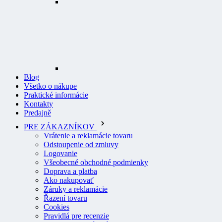
Blog
Všetko o nákupe
Praktické informácie
Kontakty
Predajně
PRE ZÁKAZNÍKOV
Vrátenie a reklamácie tovaru
Odstoupenie od zmluvy
Logovanie
Všeobecné obchodné podmienky
Doprava a platba
Ako nakupovať
Záruky a reklamácie
Řazení tovaru
Cookies
Pravidlá pre recenzie
Ochrana osobných údajov
O PROFI ODEVY