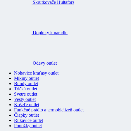
Skrutkovače Hultafors
Doplnky k náradiu
Odevy outlet
Nohavice kraťasy outlet
Mikiny outlet
Bundy outlet
Tričká outlet
Svetre outlet
Vesty outlet
Košeľe outlet
Funkčné prádlo a termobielizeň outlet
Čiapky outlet
Rukavice outlet
Ponožky outlet