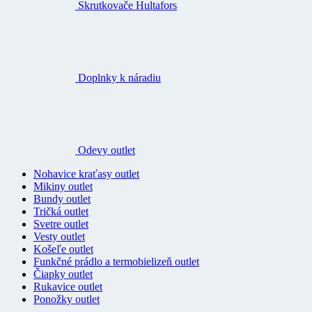
Skrutkovače Hultafors
Doplnky k náradiu
Odevy outlet
Nohavice kraťasy outlet
Mikiny outlet
Bundy outlet
Tričká outlet
Svetre outlet
Vesty outlet
Košeľe outlet
Funkčné prádlo a termobielizeň outlet
Čiapky outlet
Rukavice outlet
Ponožky outlet