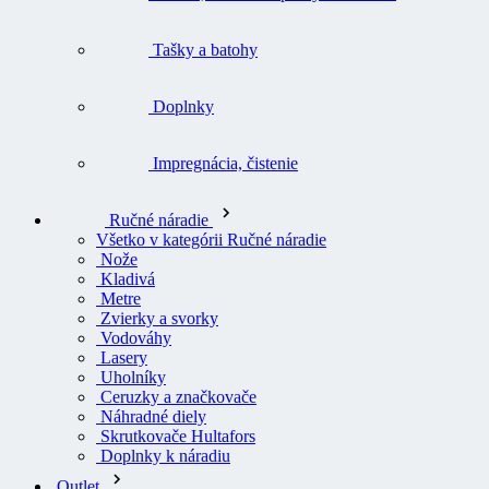
Tašky a batohy
Doplnky
Impregnácia, čistenie
Ručné náradie
Všetko v kategórii Ručné náradie
Nože
Kladivá
Metre
Zvierky a svorky
Vodováhy
Lasery
Uholníky
Ceruzky a značkovače
Náhradné diely
Skrutkovače Hultafors
Doplnky k náradiu
Outlet