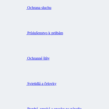
Ochrana sluchu
Príslušenstvo k prilbám
Ochranné štíty
Svietidlá a čelovky
Puzdrá, vrecká a opasky na náradie