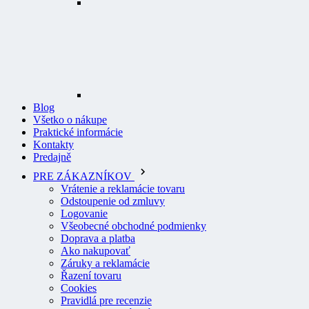
Blog
Všetko o nákupe
Praktické informácie
Kontakty
Predajně
PRE ZÁKAZNÍKOV
Vrátenie a reklamácie tovaru
Odstoupenie od zmluvy
Logovanie
Všeobecné obchodné podmienky
Doprava a platba
Ako nakupovať
Záruky a reklamácie
Řazení tovaru
Cookies
Pravidlá pre recenzie
Ochrana osobných údajov
O PROFI ODEVY