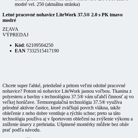
Letné pracovné nohavice LiteWork 37.5® 2.0 s PK tmavo
modré
ZĽAVA
VÝPREDAJ
Kód
: 62109504250
EAN
7332515417190
Chcete super ľahké, priedušné a pritom veľmi odolné pracovné
nohavice? Potom sú nohavice LiteWork jasnou voľbou. Tkanina z
polyesteru a bavlny s technológiou 37.5® vám uľahčí činnosť aj vo
veľkej horúčave. Termoregulačná technológia 37.5® využíva
prírodné aktívne častice, ktoré zväčšujú povrch vlákna, takže
oblečenie z neho dobre ventiluje a rýchlo schne; preto sa táto
technológia používa aj v športovom oblečení na zvýšenie výkonu a
zníženie únavy z prehriatia. Ušpinené montérky môžete bez obáv
prať podľa návodu.
Celý popis