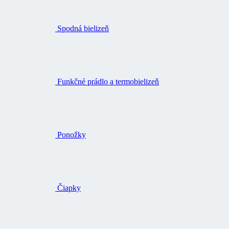
Spodná bielizeň
Funkčné prádlo a termobielizeň
Ponožky
Čiapky