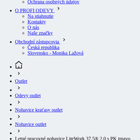
Na stiahnutie
Kontakty
O nás
Naše značky
Obchodní zástupcovia
Česká republika
Slovensko - Monika Lažová
Outlet
Odevy outlet
Nohavice kraťasy outlet
Nohavice outlet
Letné pracovné nohavice LiteWork 37.5® 2.0 s PK tmavo
modré vel. 250
(aktuálna stránka)