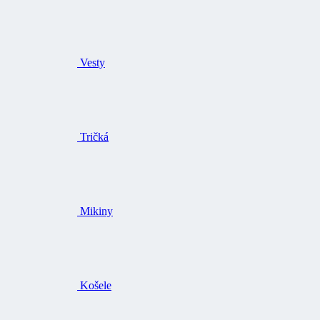
Vesty
Tričká
Mikiny
Košele