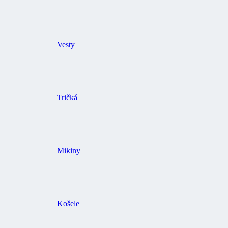
Vesty
Tričká
Mikiny
Košele