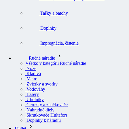
Tašky a batohy
Doplnky
Impregnácia, čistenie
Ručné náradie
Všetko v kategórii Ručné náradie
Nože
Kladivá
Metre
Zvierky a svorky
Vodováhy
Lasery
Uholníky
Ceruzky a značkovače
Náhradné diely
Skrutkovače Hultafors
Doplnky k náradiu
Outlet