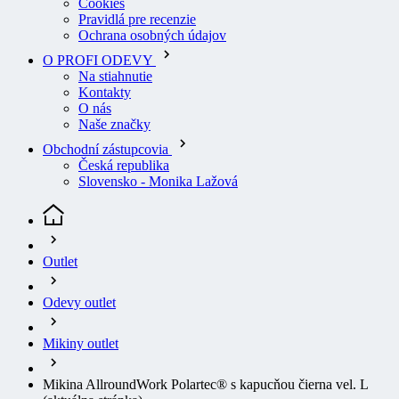
Ochrana osobných údajov
O PROFI ODEVY
Na stiahnutie
Kontakty
O nás
Naše značky
Obchodní zástupcovia
Česká republika
Slovensko - Monika Lažová
Outlet
Odevy outlet
Mikiny outlet
Mikina AllroundWork Polartec® s kapucňou čierna vel. L
(aktuálna stránka)