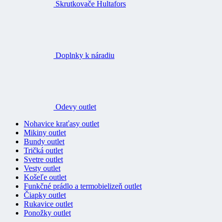
Skrutkovače Hultafors
Doplnky k náradiu
Odevy outlet
Nohavice kraťasy outlet
Mikiny outlet
Bundy outlet
Tričká outlet
Svetre outlet
Vesty outlet
Košeľe outlet
Funkčné prádlo a termobielizeň outlet
Čiapky outlet
Rukavice outlet
Ponožky outlet