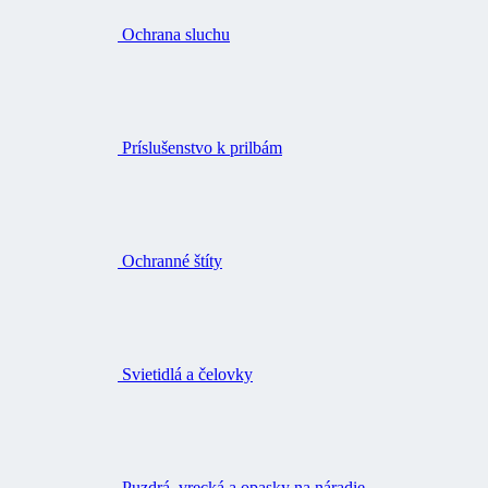
Ochrana sluchu
Príslušenstvo k prilbám
Ochranné štíty
Svietidlá a čelovky
Puzdrá, vrecká a opasky na náradie