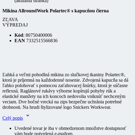
Mikina AllroundWork Polartec® s kapucňou čierna
ZĽAVA
VÝPREDAJ
Kód
: 80750400006
EAN
7332515566836
Ľahká a veľmi pohodlná mikina zo slučkovej tkaniny Polartec®,
ktorá je príjemná na každodenné nosenie. Zdvojená kapucňa sa dá
ľahko polohovať s pomocou zaťahovacej šnúrky, ktorá je súčasne
reflexná. Raglánové rukávy výborne kopírujú pohyby rúk a
elastické manžety na ich koncoch nedovolia vniknúť nechceným
veciam. Dve bočné vrecká na zips bezpečne uchránia potrebné
drobnosti. Na hrudi štylizované logo Snickers Workwear.
Celý popis
Uvedené tovar je iba v obmedzenom množstve dostupnosť
vám bude potvrdená e-mailom.
Zľava Zľava
VÝPREDAJ