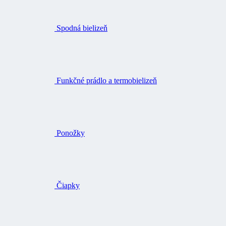
Spodná bielizeň
Funkčné prádlo a termobielizeň
Ponožky
Čiapky