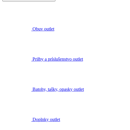
Obuv outlet
Prilby a príslušenstvo outlet
Batohy, tašky, opasky outlet
Doplnky outlet