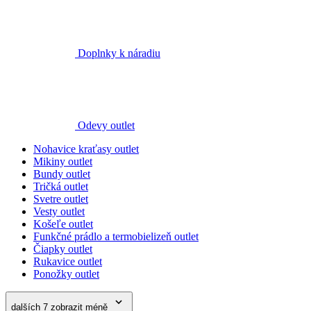
Doplnky k náradiu
Odevy outlet
Nohavice kraťasy outlet
Mikiny outlet
Bundy outlet
Tričká outlet
Svetre outlet
Vesty outlet
Košeľe outlet
Funkčné prádlo a termobielizeň outlet
Čiapky outlet
Rukavice outlet
Ponožky outlet
dalších 7
zobrazit méně