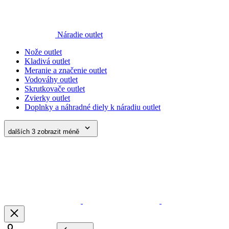
Náradie outlet
Nože outlet
Kladivá outlet
Meranie a značenie outlet
Vodováhy outlet
Skrutkovače outlet
Zvierky outlet
Doplnky a náhradné diely k náradiu outlet
dalších 3
zobrazit méně