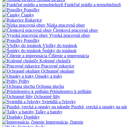
Funkčné prádlo a termobielizeň
Ponožky
Čiapky
Rukavice
Nízka pracovná obuv
Členková pracovná obuv
Vysoká pracovná obuv
Ponožky
Vložky do topánok
Šnúrky do topánok
Čištenie a impregnácia
Kolenné chrániče
Pracovné rukavice
Ochranné okuliare
Opasky a traky
Prilby
Ochrana sluchu
Príslušenstvo k prilbám
Ochranné štíty
Svietidlá a čelovky
Puzdrá, vrecká a opasky na nár
Tašky a batohy
Doplnky
Impregnácia, čistenie