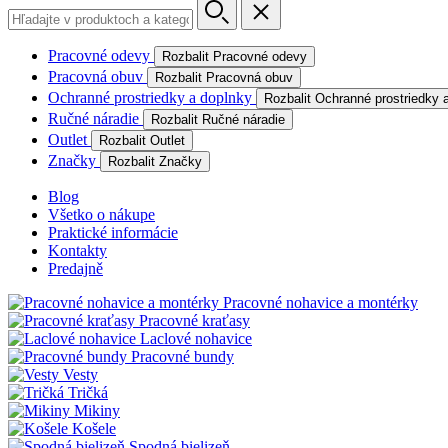
Pracovné odevy
Rozbalit Pracovné odevy
Pracovná obuv
Rozbalit Pracovná obuv
Ochranné prostriedky a doplnky
Rozbalit Ochranné prostriedky 
Ručné náradie
Rozbalit Ručné náradie
Outlet
Rozbalit Outlet
Značky
Rozbalit Značky
Blog
Všetko o nákupe
Praktické informácie
Kontakty
Predajně
Pracovné nohavice a montérky
Pracovné kraťasy
Laclové nohavice
Pracovné bundy
Vesty
Tričká
Mikiny
Košele
Spodná bielizeň