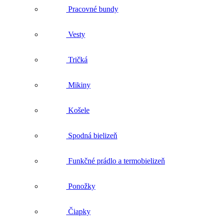
Mikiny
Košele
Spodná bielizeň
Funkčné prádlo a termobielizeň
Ponožky
Čiapky
Rukavice
Pracovná obuv
Všetko v kategórii Pracovná obuv
Nízka pracovná obuv