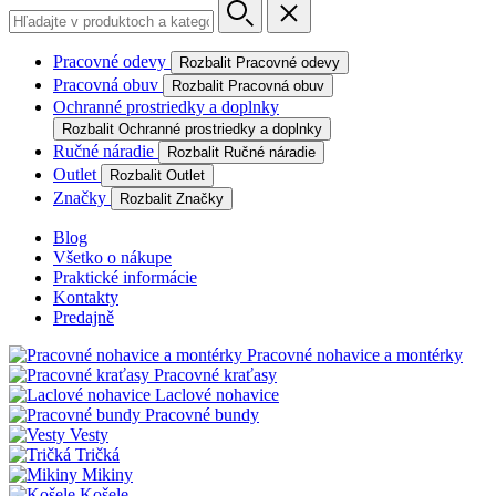
Pracovné odevy
Rozbalit Pracovné odevy
Pracovná obuv
Rozbalit Pracovná obuv
Ochranné prostriedky a doplnky
Rozbalit Ochranné prostriedky a doplnky
Ručné náradie
Rozbalit Ručné náradie
Outlet
Rozbalit Outlet
Značky
Rozbalit Značky
Blog
Všetko o nákupe
Praktické informácie
Kontakty
Predajně
Pracovné nohavice a montérky
Pracovné kraťasy
Laclové nohavice
Pracovné bundy
Vesty
Tričká
Mikiny
Košele