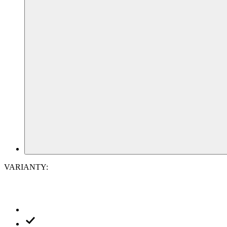
VARIANTY:
veľkosť
(
Tabuľka veľkostí
)
: