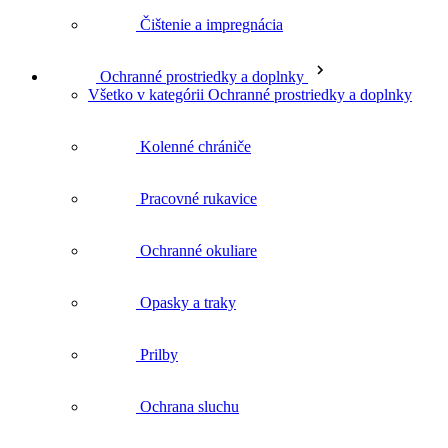
Pracovné rukavice
Ochranné okuliare
Opasky a traky
Prilby
Ochrana sluchu
Príslušenstvo k prilbám
Ochranné štíty
Svietidlá a čelovky
Puzdrá, vrecká a opasky na náradie