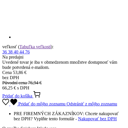
36
38
40
44
76
Na predajni
Uvedené tovar je iba v obmedzenom množstve dostupnosť vám
bude potvrdená e-mailom.
Cena
53,86 €
bez DPH
Původní cena
76,94 €
66,25 € s DPH
Pridať do košíka
Pridať do môjho zoznamu
Odstrániť z môjho zoznamu
PRE FIREMNÝCH ZÁKAZNÍKOV: Chcete nakupovať
bez DPH? Vyplňte tento formulár -
Nakupovať bez DPH
O značke Snickers Workwear
Švédska značka pracovného oblečenia kladie najväčší dôraz na
pohodlie, odolnosť a ergonómiu. Preto sa zameriava na vývoj
prepracovaného dizajnu a využitia tých najlepších a najvhodnejších
materiálov a moderných technológií. Po celom rade testov v
reálnych podmienkach sa následne na trh dostávajú prvotriedne
produkty, ktoré uľahčia život všetkým užívateľom v rozmanitých
pracovných podmienkach. Snickers Workwear ponúka inovačné
riešenie aj tam, kde sa to zdá nemožné.