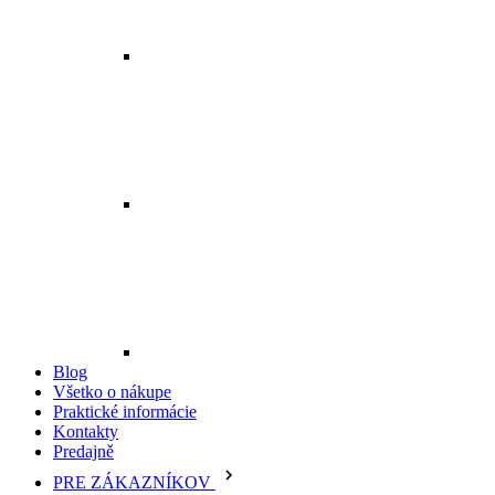
Blog
Všetko o nákupe
Praktické informácie
Kontakty
Predajně
PRE ZÁKAZNÍKOV
Vrátenie a reklamácie tovaru
Odstoupenie od zmluvy
Logovanie
Všeobecné obchodné podmienky
Doprava a platba
Ako nakupovať
Záruky a reklamácie
Řazení tovaru
Cookies
Pravidlá pre recenzie