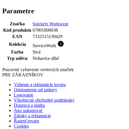
Farba
Sivá
Typ oděvu
Nohavice dlhé
Pracovné vybavenie svetových značiek
PRE ZÁKAZNÍKOV
Vrátenie a reklamácie tovaru
Odstoupenie od zmluvy
Logovanie
Všeobecné obchodné podmienky
Doprava a platba
Ako nakupovať
Záruky a reklamácie
Řazení tovaru
Cookies
Pravidlá pre recenzie
Ochrana osobných údajov
O PROFI ODEVY
Na stiahnutie
Kontakty
O nás
Naše značky