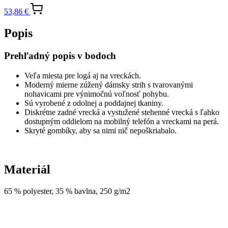
nohavicami pre výnimočnú voľnosť pohybu.
Sú vyrobené z odolnej a poddajnej tkaniny.
Diskrétne zadné vrecká a vystužené stehenné vrecká s ľahko
dostupným oddielom na mobilný telefón a vreckami na perá.
Skryté gombíky, aby sa nimi nič nepoškriabalo.
Materiál
65 % polyester, 35 % bavlna, 250 g/m2
Parametre
Značka
Snickers Workwear
Kód produktu
67001800038
EAN
7332515139429
Kolekcia
ServiceWork