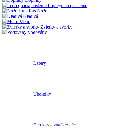
Doplnky
Impregnácia, čistenie
Nože
Kladivá
Metre
Zvierky a svorky
Vodováhy
Lasery
Uholníky
Ceruzky a značkovače
Náhradné diely