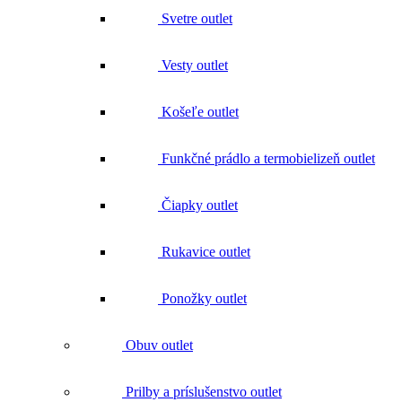
Funkčné prádlo a termobielizeň outlet
Čiapky outlet
Rukavice outlet
Ponožky outlet
Obuv outlet
Prilby a príslušenstvo outlet
Batohy, tašky, opasky outlet
Doplnky outlet
Náradie outlet
Všetko v kategórii Náradie outlet