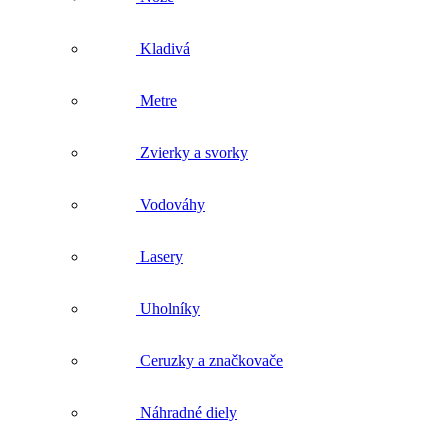
Vodováhy
Lasery
Uholníky
Ceruzky a značkovače
Náhradné diely
Skrutkovače Hultafors
Doplnky k náradiu
Outlet
Všetko v kategórii Outlet