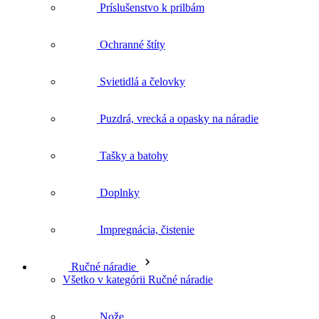
Tašky a batohy
Doplnky
Impregnácia, čistenie
Ručné náradie
Všetko v kategórii Ručné náradie
Nože
Kladivá
Metre
Zvierky a svorky