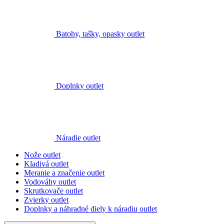
Náradie outlet
Nože outlet
Kladivá outlet
Meranie a značenie outlet
Vodováhy outlet
Skrutkovače outlet
Zvierky outlet
Doplnky a náhradné diely k náradiu outlet
dalších 3
zobrazit méně