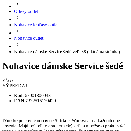
Nohavice dámske Service šedé veľ. 38
(aktuálna stránka)
Nohavice dámske Service šedé
Zľava
VÝPREDAJ
Kód
: 67001800038
EAN
7332515139429
Dámske pracovné nohavice Snickers Workwear na každodenné
nosenie. Majú pohodlný ergonomický strih a množstvo praktických
vreciek, do ktorých si ľahko dáte všetko, čo potrebujete mať pri
sebe. Pokiaľ na nohavice chcete umiestniť firemné symboly, nájdete
pre nich veľa miesta.
Celý popis
Uvedené tovar je iba v obmedzenom množstve dostupnosť
vám bude potvrdená e-mailom.
Zľava Zľava
VÝPREDAJ