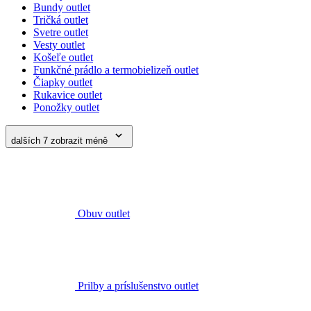
dalších 7
zobrazit méně
Obuv outlet
Prilby a príslušenstvo outlet
Batohy, tašky, opasky outlet
Doplnky outlet