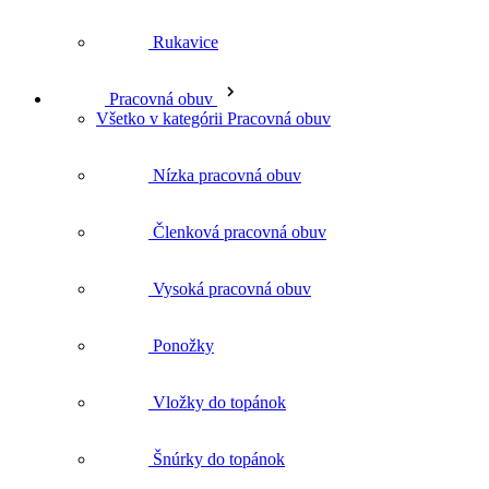
Členková pracovná obuv
Vysoká pracovná obuv
Ponožky
Vložky do topánok
Šnúrky do topánok
Čištenie a impregnácia
Ochranné prostriedky a doplnky
Všetko v kategórii Ochranné prostriedky a doplnky
Kolenné chrániče