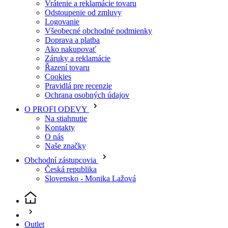
Ochrana osobných údajov
O PROFI ODEVY
Na stiahnutie
Kontakty
O nás
Naše značky
Obchodní zástupcovia
Česká republika
Slovensko - Monika Lažová
Outlet
Odevy outlet
Nohavice kraťasy outlet
Nohavice outlet