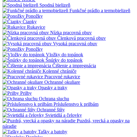
Spodná bielizeň
Funkčné prádlo a termobielizeň
Ponožky
Čiapky
Rukavice
Nízka pracovná obuv
Členková pracovná obuv
Vysoká pracovná obuv
Ponožky
Vložky do topánok
Šnúrky do topánok
Čištenie a impregnácia
Kolenné chrániče
Pracovné rukavice
Ochranné okuliare
Opasky a traky
Prilby
Ochrana sluchu
Príslušenstvo k prilbám
Ochranné štíty
Svietidlá a čelovky
Puzdrá, vrecká a opasky na
náradie
Tašky a batohy