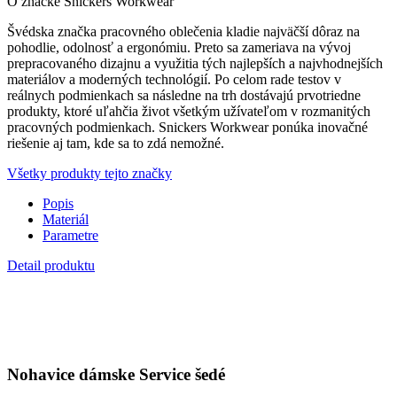
Všetky produkty tejto značky
Popis
Materiál
Parametre
Detail produktu
Nohavice dámske Service šedé
53,86 €
Popis
Prehľadný popis v bodoch
Veľa miesta pre logá aj na vreckách.
Moderný mierne zúžený dámsky strih s tvarovanými