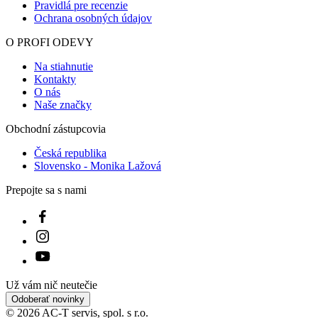
Obchodní zástupcovia
Česká republika
Slovensko - Monika Lažová
Prepojte sa s nami
Už vám nič neutečie
Odoberať novinky
© 2026 AC-T servis, spol. s r.o.
S radosťou vytvoril
emorfiq
Zavrieť
Tabuľka veľkostí
Návod ako správne zmerať uvedené rozmery nájdete
TU
.
Ak si nie ste veľkosťou istí, navštívte jednu z našich predajní,
radi vám pomôžeme vybrať správnu veľkosť.