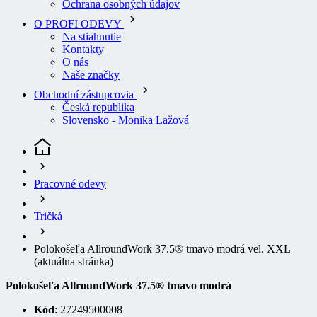
Na stiahnutie
Kontakty
O nás
Naše značky
Obchodní zástupcovia
Česká republika
Slovensko - Monika Lažová
Pracovné odevy
Tričká
Polokošeľa AllroundWork 37.5® tmavo modrá vel. XXL
(aktuálna stránka)
Polokošeľa AllroundWork 37.5® tmavo modrá
Kód
: 27249500008
EAN
7332515211095