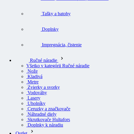
Tašky a batohy
Doplnky
Impregnácia, čistenie
Ručné náradie
Všetko v kategórii Ručné náradie
Nože
Kladivá
Metre
Zvierky a svorky
Vodováhy
Lasery
Uholníky
Ceruzky a značkovače
Náhradné diely
Skrutkovače Hultafors
Doplnky k náradiu
Outlet