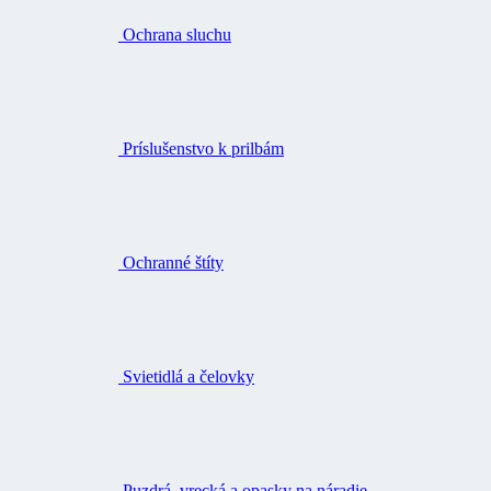
Ochrana sluchu
Príslušenstvo k prilbám
Ochranné štíty
Svietidlá a čelovky
Puzdrá, vrecká a opasky na náradie