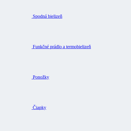
Spodná bielizeň
Funkčné prádlo a termobielizeň
Ponožky
Čiapky