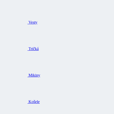
Vesty
Tričká
Mikiny
Košele