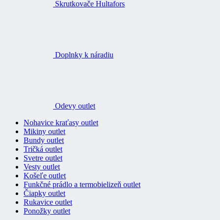
Skrutkovače Hultafors
Doplnky k náradiu
Odevy outlet
Nohavice kraťasy outlet
Mikiny outlet
Bundy outlet
Tričká outlet
Svetre outlet
Vesty outlet
Košeľe outlet
Funkčné prádlo a termobielizeň outlet
Čiapky outlet
Rukavice outlet
Ponožky outlet