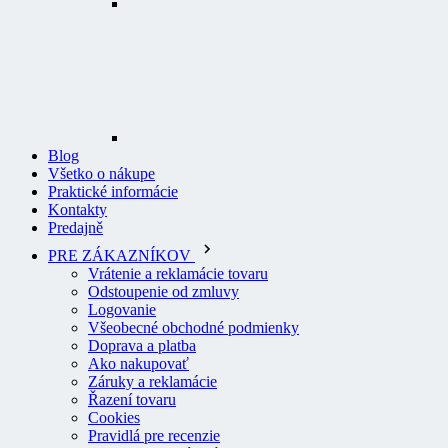
Blog
Všetko o nákupe
Praktické informácie
Kontakty
Predajně
PRE ZÁKAZNÍKOV
Vrátenie a reklamácie tovaru
Odstoupenie od zmluvy
Logovanie
Všeobecné obchodné podmienky
Doprava a platba
Ako nakupovať
Záruky a reklamácie
Řazení tovaru
Cookies
Pravidlá pre recenzie
Ochrana osobných údajov
O PROFI ODEVY