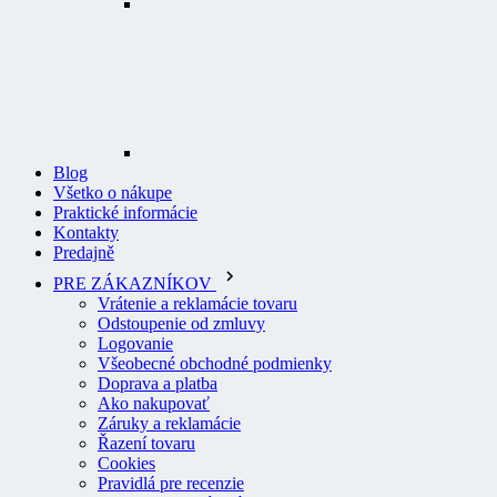
Blog
Všetko o nákupe
Praktické informácie
Kontakty
Predajně
PRE ZÁKAZNÍKOV
Vrátenie a reklamácie tovaru
Odstoupenie od zmluvy
Logovanie
Všeobecné obchodné podmienky
Doprava a platba
Ako nakupovať
Záruky a reklamácie
Řazení tovaru
Cookies
Pravidlá pre recenzie
Ochrana osobných údajov
O PROFI ODEVY