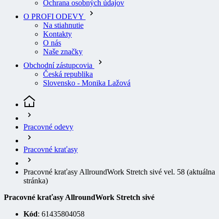
Na stiahnutie
Kontakty
O nás
Naše značky
Obchodní zástupcovia
Česká republika
Slovensko - Monika Lažová
Pracovné odevy
Pracovné kraťasy
Pracovné kraťasy AllroundWork Stretch sivé vel. 58
(aktuálna
stránka)
Pracovné kraťasy AllroundWork Stretch sivé
Kód
: 61435804058
EAN
7332515289742