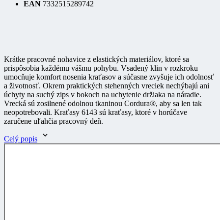
Krátke pracovné nohavice z elastických materiálov, ktoré sa
prispôsobia každému vášmu pohybu. Vsadený klin v rozkroku
umocňuje komfort nosenia kraťasov a súčasne zvyšuje ich odolnosť
a životnosť. Okrem praktických stehenných vreciek nechýbajú ani
úchyty na suchý zips v bokoch na uchytenie držiaka na náradie.
Vrecká sú zosilnené odolnou tkaninou Cordura®, aby sa len tak
neopotrebovali. Kraťasy 6143 sú kraťasy, ktoré v horúčave
zaručene uľahčia pracovný deň.
Celý popis