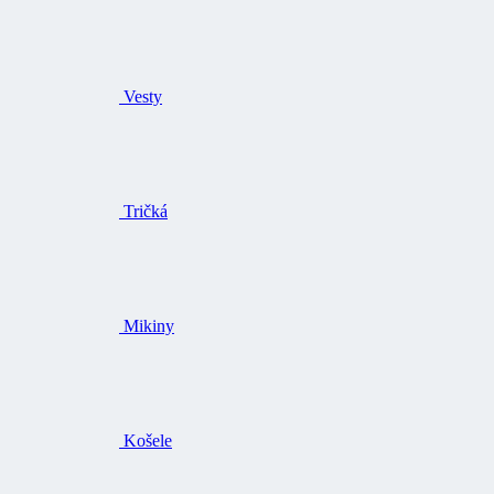
Vesty
Tričká
Mikiny
Košele