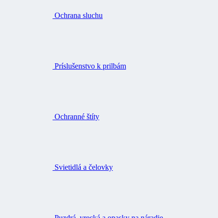
Ochrana sluchu
Príslušenstvo k prilbám
Ochranné štíty
Svietidlá a čelovky
Puzdrá, vrecká a opasky na náradie