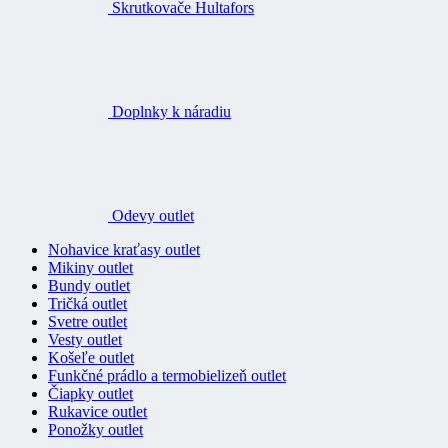
Skrutkovače Hultafors
Doplnky k náradiu
Odevy outlet
Nohavice kraťasy outlet
Mikiny outlet
Bundy outlet
Tričká outlet
Svetre outlet
Vesty outlet
Košeľe outlet
Funkčné prádlo a termobielizeň outlet
Čiapky outlet
Rukavice outlet
Ponožky outlet