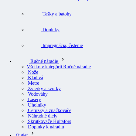
Tašky a batohy
Doplnky
Impregnácia, čistenie
Ručné náradie
Všetko v kategórii Ručné náradie
Nože
Kladivá
Metre
Zvierky a svorky
Vodováhy
Lasery
Uholníky
Ceruzky a značkovače
Náhradné diely
Skrutkovače Hultafors
Doplnky k náradiu
Outlet