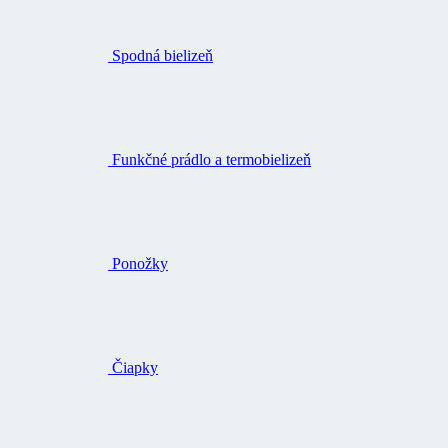
Spodná bielizeň
Funkčné prádlo a termobielizeň
Ponožky
Čiapky