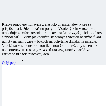
Krátke pracovné nohavice z elastických materiálov, ktoré sa
prispôsobia každému vášmu pohybu. Vsadený klin v rozkroku
umocňuje komfort nosenia kraťasov a súčasne zvyšuje ich odolnosť
a životnosť. Okrem praktických stehenných vreciek nechýbajú ani
úchyty na suchý zips v bokoch na uchytenie držiaka na náradie.
Vrecká sú zosilnené odolnou tkaninou Cordura®, aby sa len tak
neopotrebovali. Kraťasy 6143 sú kraťasy, ktoré v horúčave
zaručene uľahčia pracovný deň.
Celý popis