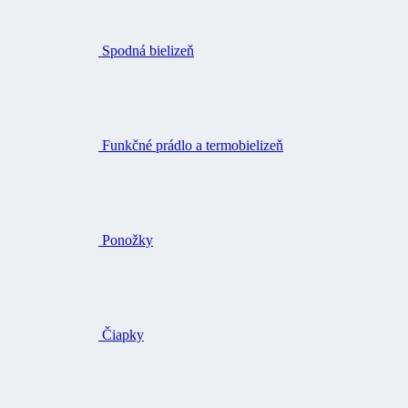
Spodná bielizeň
Funkčné prádlo a termobielizeň
Ponožky
Čiapky