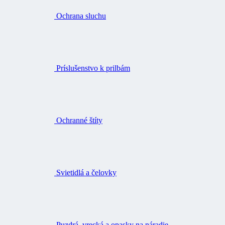
Ochrana sluchu
Príslušenstvo k prilbám
Ochranné štíty
Svietidlá a čelovky
Puzdrá, vrecká a opasky na náradie