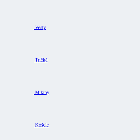
Vesty
Tričká
Mikiny
Košele