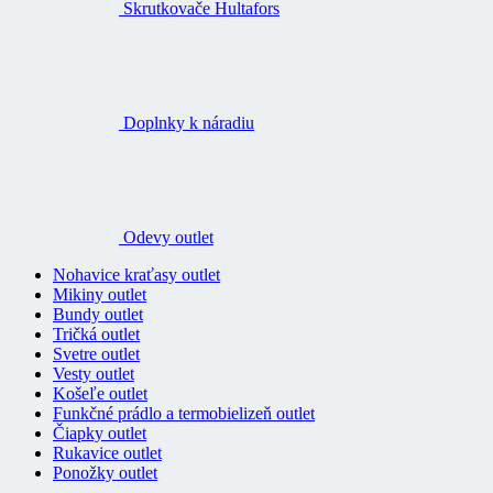
Skrutkovače Hultafors
Doplnky k náradiu
Odevy outlet
Nohavice kraťasy outlet
Mikiny outlet
Bundy outlet
Tričká outlet
Svetre outlet
Vesty outlet
Košeľe outlet
Funkčné prádlo a termobielizeň outlet
Čiapky outlet
Rukavice outlet
Ponožky outlet