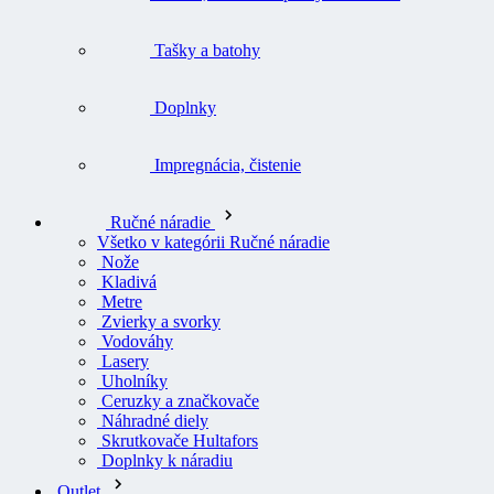
Tašky a batohy
Doplnky
Impregnácia, čistenie
Ručné náradie
Všetko v kategórii Ručné náradie
Nože
Kladivá
Metre
Zvierky a svorky
Vodováhy
Lasery
Uholníky
Ceruzky a značkovače
Náhradné diely
Skrutkovače Hultafors
Doplnky k náradiu
Outlet