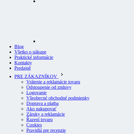
Blog
Všetko o nákupe
Praktické informácie
Kontakty
Predajně
PRE ZÁKAZNÍKOV
Vrátenie a reklamácie tovaru
Odstoupenie od zmluvy
Logovanie
Všeobecné obchodné podmienky
Doprava a platba
Ako nakupovať
Záruky a reklamácie
Řazení tovaru
Cookies
Pravidlá pre recenzie
Ochrana osobných údajov
O PROFI ODEVY