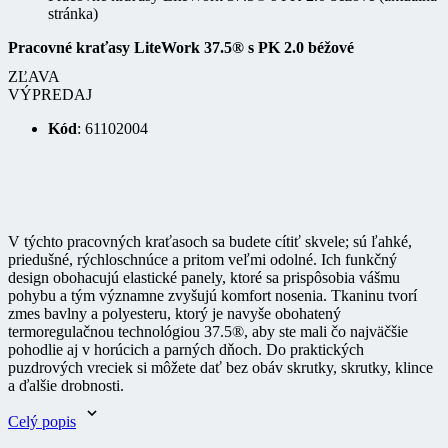
stránka)
Pracovné kraťasy LiteWork 37.5® s PK 2.0 béžové
ZĽAVA
VÝPREDAJ
Kód
: 61102004
V týchto pracovných kraťasoch sa budete cítiť skvele; sú ľahké,
priedušné, rýchloschnúce a pritom veľmi odolné. Ich funkčný
design obohacujú elastické panely, ktoré sa prispôsobia vášmu
pohybu a tým významne zvyšujú komfort nosenia. Tkaninu tvorí
zmes bavlny a polyesteru, ktorý je navyše obohatený
termoregulačnou technológiou 37.5®, aby ste mali čo najväčšie
pohodlie aj v horúcich a parných dňoch. Do praktických
puzdrových vreciek si môžete dať bez obáv skrutky, skrutky, klince
a ďalšie drobnosti.
Celý popis