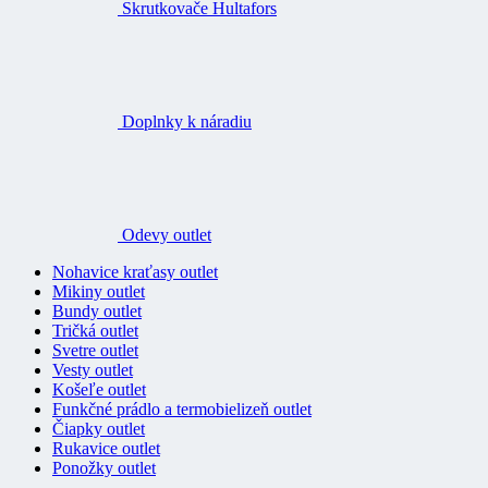
Skrutkovače Hultafors
Doplnky k náradiu
Odevy outlet
Nohavice kraťasy outlet
Mikiny outlet
Bundy outlet
Tričká outlet
Svetre outlet
Vesty outlet
Košeľe outlet
Funkčné prádlo a termobielizeň outlet
Čiapky outlet
Rukavice outlet
Ponožky outlet