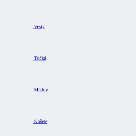
Vesty
Tričká
Mikiny
Košele