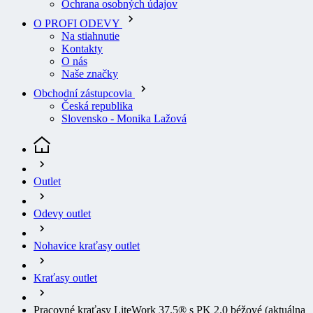
Ochrana osobných údajov
O PROFI ODEVY
Na stiahnutie
Kontakty
O nás
Naše značky
Obchodní zástupcovia
Česká republika
Slovensko - Monika Lažová
Outlet
Odevy outlet
Nohavice kraťasy outlet
Kraťasy outlet
Pracovné kraťasy LiteWork 37.5® s PK 2.0 béžové
(aktuálna