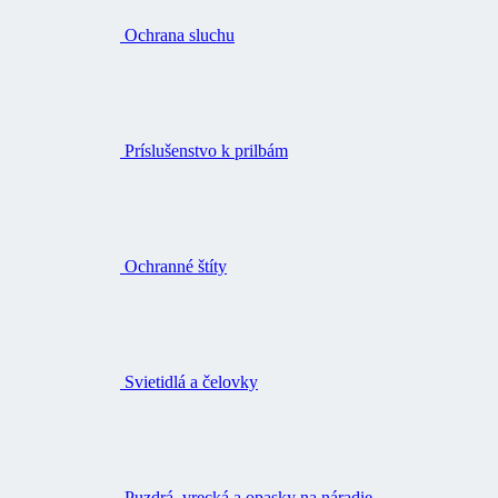
Ochrana sluchu
Príslušenstvo k prilbám
Ochranné štíty
Svietidlá a čelovky
Puzdrá, vrecká a opasky na náradie