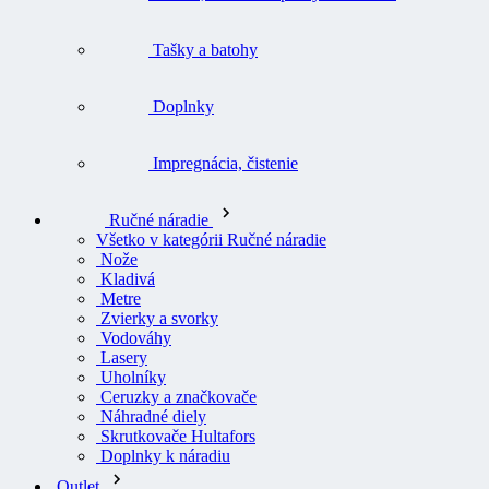
Tašky a batohy
Doplnky
Impregnácia, čistenie
Ručné náradie
Všetko v kategórii Ručné náradie
Nože
Kladivá
Metre
Zvierky a svorky
Vodováhy
Lasery
Uholníky
Ceruzky a značkovače
Náhradné diely
Skrutkovače Hultafors
Doplnky k náradiu
Outlet