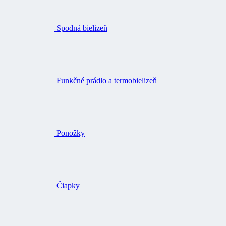
Spodná bielizeň
Funkčné prádlo a termobielizeň
Ponožky
Čiapky