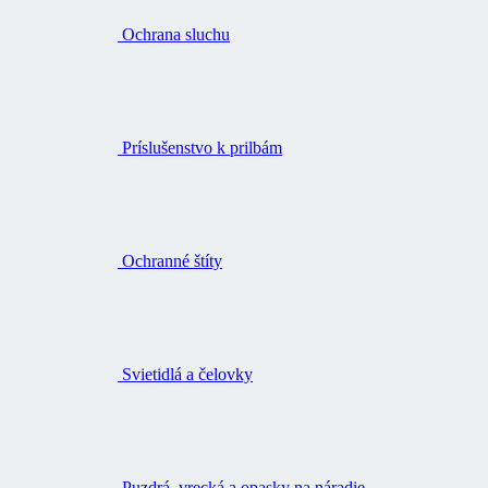
Ochrana sluchu
Príslušenstvo k prilbám
Ochranné štíty
Svietidlá a čelovky
Puzdrá, vrecká a opasky na náradie