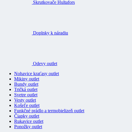
Skrutkovače Hultafors
Doplnky k náradiu
Odevy outlet
Nohavice kraťasy outlet
Mikiny outlet
Bundy outlet
Tričká outlet
Svetre outlet
Vesty outlet
Košeľe outlet
Funkčné prádlo a termobielizeň outlet
Čiapky outlet
Rukavice outlet
Ponožky outlet