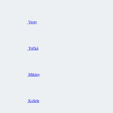
Vesty
Tričká
Mikiny
Košele