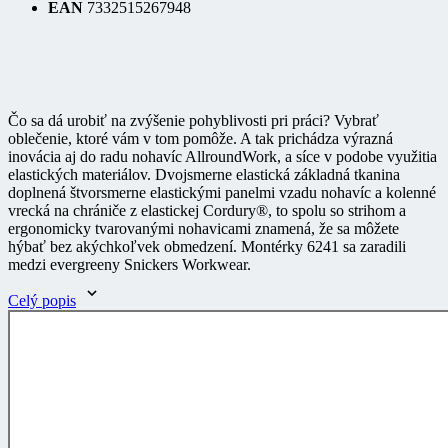
Čo sa dá urobiť na zvýšenie pohyblivosti pri práci? Vybrať
oblečenie, ktoré vám v tom pomôže. A tak prichádza výrazná
inovácia aj do radu nohavíc AllroundWork, a síce v podobe využitia
elastických materiálov. Dvojsmerne elastická základná tkanina
doplnená štvorsmerne elastickými panelmi vzadu nohavíc a kolenné
vrecká na chrániče z elastickej Cordury®, to spolu so strihom a
ergonomicky tvarovanými nohavicami znamená, že sa môžete
hýbať bez akýchkoľvek obmedzení. Montérky 6241 sa zaradili
medzi evergreeny Snickers Workwear.
Celý popis