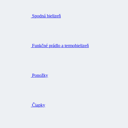
Spodná bielizeň
Funkčné prádlo a termobielizeň
Ponožky
Čiapky