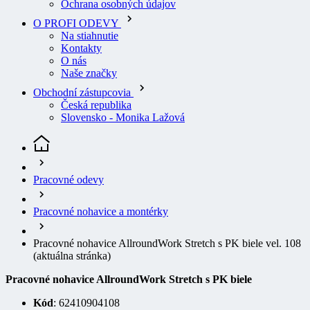
Na stiahnutie
Kontakty
O nás
Naše značky
Obchodní zástupcovia
Česká republika
Slovensko - Monika Lažová
Pracovné odevy
Pracovné nohavice a montérky
Pracovné nohavice AllroundWork Stretch s PK biele vel. 108
(aktuálna stránka)
Pracovné nohavice AllroundWork Stretch s PK biele
Kód
: 62410904108
EAN
7332515267948