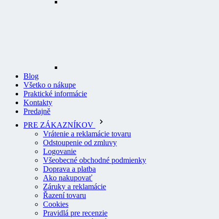
Blog
Všetko o nákupe
Praktické informácie
Kontakty
Predajně
PRE ZÁKAZNÍKOV
Vrátenie a reklamácie tovaru
Odstoupenie od zmluvy
Logovanie
Všeobecné obchodné podmienky
Doprava a platba
Ako nakupovať
Záruky a reklamácie
Řazení tovaru
Cookies
Pravidlá pre recenzie
Ochrana osobných údajov
O PROFI ODEVY