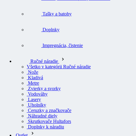
Tašky a batohy
Doplnky
Impregnácia, čistenie
Ručné náradie
Všetko v kategórii Ručné náradie
Nože
Kladivá
Metre
Zvierky a svorky
Vodováhy
Lasery
Uholníky
Ceruzky a značkovače
Náhradné diely
Skrutkovače Hultafors
Doplnky k náradiu
Outlet