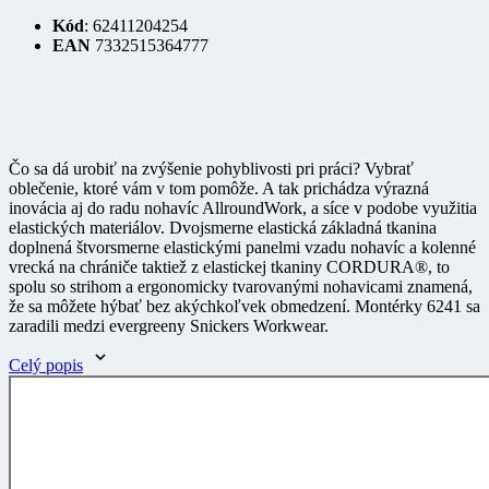
Čo sa dá urobiť na zvýšenie pohyblivosti pri práci? Vybrať
oblečenie, ktoré vám v tom pomôže. A tak prichádza výrazná
inovácia aj do radu nohavíc AllroundWork, a síce v podobe využitia
elastických materiálov. Dvojsmerne elastická základná tkanina
doplnená štvorsmerne elastickými panelmi vzadu nohavíc a kolenné
vrecká na chrániče taktiež z elastickej tkaniny
CORDURA®
, to
spolu so strihom a ergonomicky tvarovanými nohavicami znamená,
že sa môžete hýbať bez akýchkoľvek obmedzení. Montérky 6241 sa
zaradili medzi evergreeny Snickers Workwear.
Celý popis