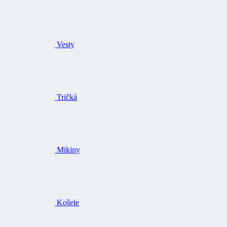
Vesty
Tričká
Mikiny
Košele