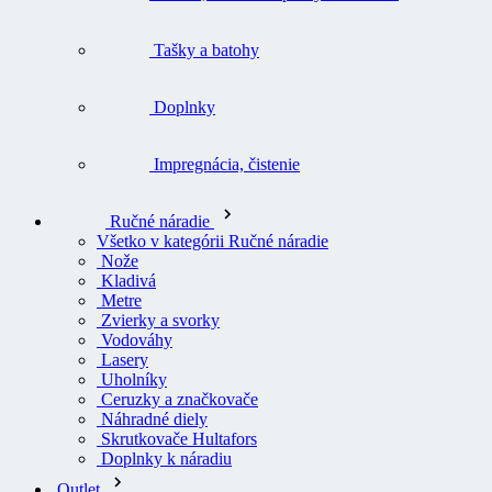
Tašky a batohy
Doplnky
Impregnácia, čistenie
Ručné náradie
Všetko v kategórii Ručné náradie
Nože
Kladivá
Metre
Zvierky a svorky
Vodováhy
Lasery
Uholníky
Ceruzky a značkovače
Náhradné diely
Skrutkovače Hultafors
Doplnky k náradiu
Outlet