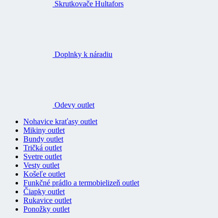
Skrutkovače Hultafors
Doplnky k náradiu
Odevy outlet
Nohavice kraťasy outlet
Mikiny outlet
Bundy outlet
Tričká outlet
Svetre outlet
Vesty outlet
Košeľe outlet
Funkčné prádlo a termobielizeň outlet
Čiapky outlet
Rukavice outlet
Ponožky outlet