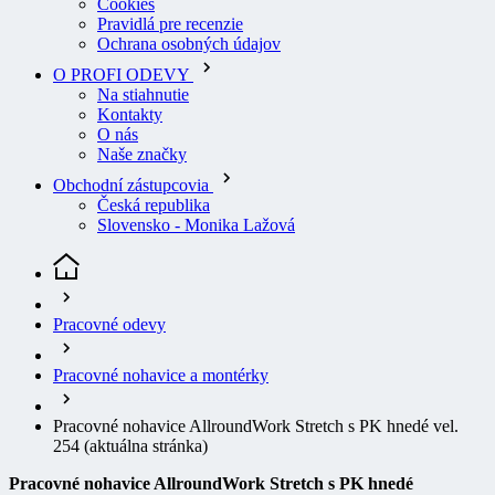
Na stiahnutie
Kontakty
O nás
Naše značky
Obchodní zástupcovia
Česká republika
Slovensko - Monika Lažová
Pracovné odevy
Pracovné nohavice a montérky
Pracovné nohavice AllroundWork Stretch s PK hnedé vel.
254
(aktuálna stránka)
Pracovné nohavice AllroundWork Stretch s PK hnedé
Kód
: 62411204254
EAN
7332515364777