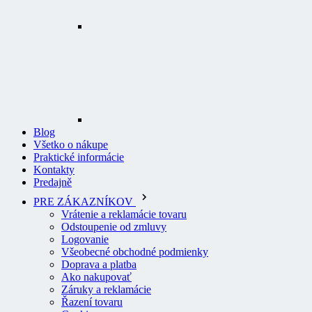
Blog
Všetko o nákupe
Praktické informácie
Kontakty
Predajně
PRE ZÁKAZNÍKOV
Vrátenie a reklamácie tovaru
Odstoupenie od zmluvy
Logovanie
Všeobecné obchodné podmienky
Doprava a platba
Ako nakupovať
Záruky a reklamácie
Řazení tovaru
Cookies
Pravidlá pre recenzie
Ochrana osobných údajov
O PROFI ODEVY