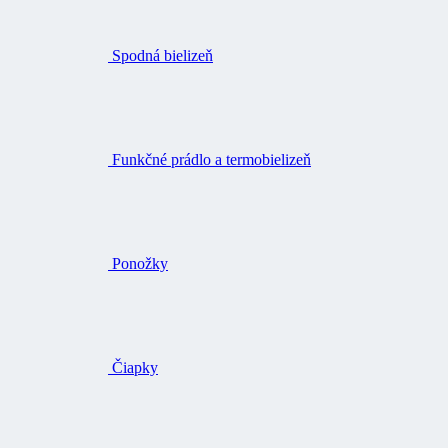
Spodná bielizeň
Funkčné prádlo a termobielizeň
Ponožky
Čiapky