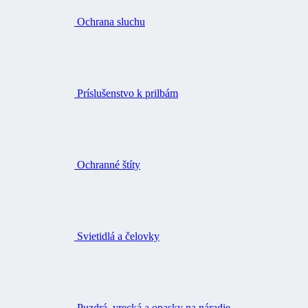
Ochrana sluchu
Príslušenstvo k prilbám
Ochranné štíty
Svietidlá a čelovky
Puzdrá, vrecká a opasky na náradie