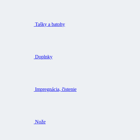
Tašky a batohy
Doplnky
Impregnácia, čistenie
Nože