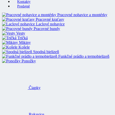
Kontakty
Predajně
Pracovné nohavice a montérky
Pracovné kraťasy
Laclové nohavice
Pracovné bundy
Vesty
Tričká
Mikiny
Košele
Spodná bielizeň
Funkčné prádlo a termobielizeň
Ponožky
Čiapky
Rukavice