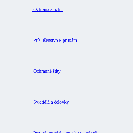
Ochrana sluchu
Príslušenstvo k prilbám
Ochranné štíty
Svietidlá a čelovky
Puzdrá, vrecká a opasky na náradie