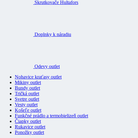
Skrutkovače Hultafors
Doplnky k náradiu
Odevy outlet
Nohavice kraťasy outlet
Mikiny outlet
Bundy outlet
Tričká outlet
Svetre outlet
Vesty outlet
Košeľe outlet
Funkčné prádlo a termobielizeň outlet
Čiapky outlet
Rukavice outlet
Ponožky outlet