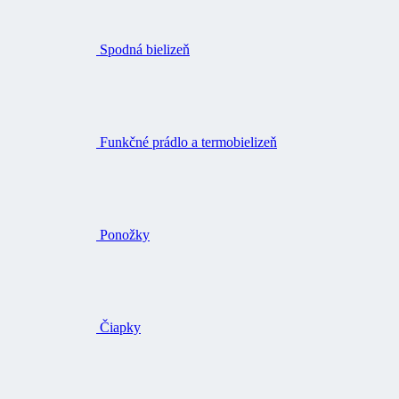
Spodná bielizeň
Funkčné prádlo a termobielizeň
Ponožky
Čiapky