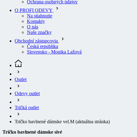
Na stiahnutie
Kontakty
O nás
Naše značky
Obchodní zástupcovia
Česká republika
Slovensko - Monika Lažová
Outlet
Odevy outlet
Tričká outlet
Tričko bavlnené dámske vel.M
(aktuálna stránka)
Tričko bavlnené dámske sivé
ZĽAVA
VÝPREDAJ