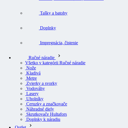
Tašky a batohy
Doplnky
Impregnácia, čistenie
Ručné náradie
Všetko v kategórii Ručné náradie
Nože
Kladivá
Metre
Zvierky a svorky
Vodováhy
Lasery
Uholníky
Ceruzky a značkovače
Náhradné diely
Skrutkovače Hultafors
Doplnky k náradiu
Outlet