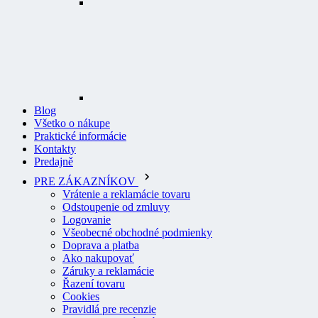
Blog
Všetko o nákupe
Praktické informácie
Kontakty
Predajně
PRE ZÁKAZNÍKOV
Vrátenie a reklamácie tovaru
Odstoupenie od zmluvy
Logovanie
Všeobecné obchodné podmienky
Doprava a platba
Ako nakupovať
Záruky a reklamácie
Řazení tovaru
Cookies
Pravidlá pre recenzie
Ochrana osobných údajov
O PROFI ODEVY