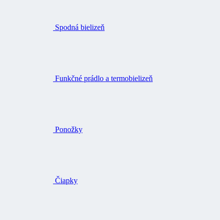
Spodná bielizeň
Funkčné prádlo a termobielizeň
Ponožky
Čiapky