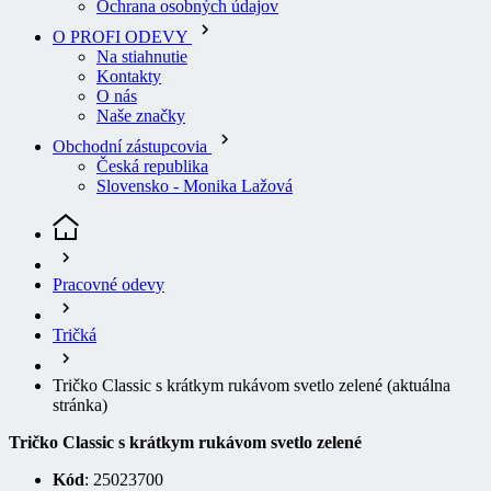
Ochrana osobných údajov
O PROFI ODEVY
Na stiahnutie
Kontakty
O nás
Naše značky
Obchodní zástupcovia
Česká republika
Slovensko - Monika Lažová
Pracovné odevy
Tričká
Tričko Classic s krátkym rukávom svetlo zelené
(aktuálna
stránka)
Tričko Classic s krátkym rukávom svetlo zelené
Kód
: 25023700