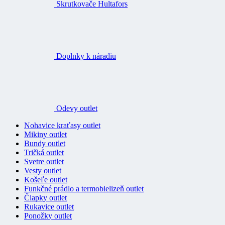
Skrutkovače Hultafors
Doplnky k náradiu
Odevy outlet
Nohavice kraťasy outlet
Mikiny outlet
Bundy outlet
Tričká outlet
Svetre outlet
Vesty outlet
Košeľe outlet
Funkčné prádlo a termobielizeň outlet
Čiapky outlet
Rukavice outlet
Ponožky outlet