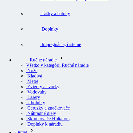
Tašky a batohy
Doplnky
Impregnácia, čistenie
Ručné náradie
Všetko v kategórii Ručné náradie
Nože
Kladivá
Metre
Zvierky a svorky
Vodováhy
Lasery
Uholníky
Ceruzky a značkovače
Náhradné diely
Skrutkovače Hultafors
Doplnky k náradiu
Outlet