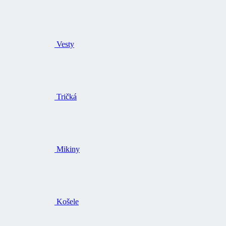
Vesty
Tričká
Mikiny
Košele