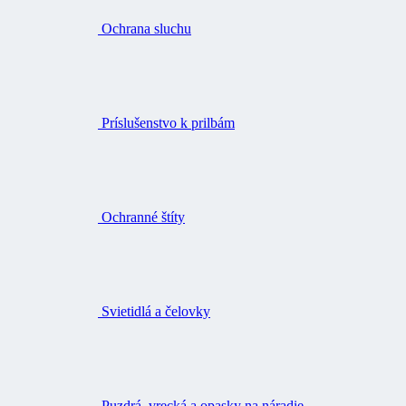
Ochrana sluchu
Príslušenstvo k prilbám
Ochranné štíty
Svietidlá a čelovky
Puzdrá, vrecká a opasky na náradie