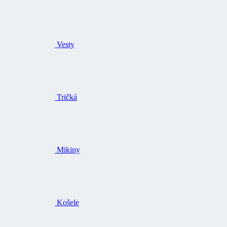
Vesty
Tričká
Mikiny
Košele