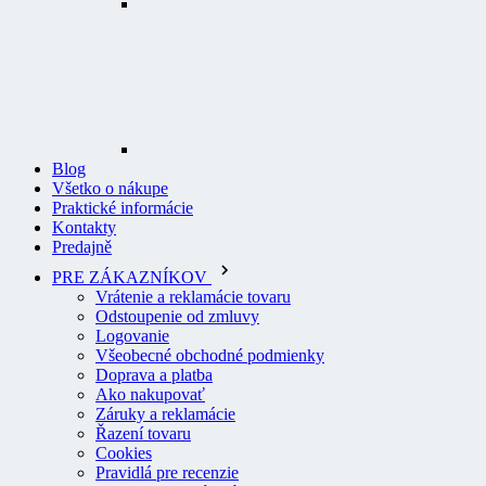
Blog
Všetko o nákupe
Praktické informácie
Kontakty
Predajně
PRE ZÁKAZNÍKOV
Vrátenie a reklamácie tovaru
Odstoupenie od zmluvy
Logovanie
Všeobecné obchodné podmienky
Doprava a platba
Ako nakupovať
Záruky a reklamácie
Řazení tovaru
Cookies
Pravidlá pre recenzie
Ochrana osobných údajov
O PROFI ODEVY