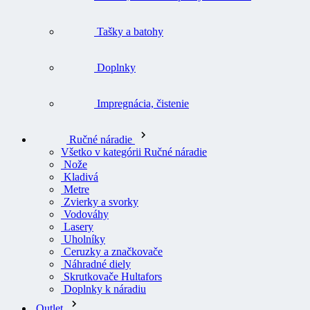
Tašky a batohy
Doplnky
Impregnácia, čistenie
Ručné náradie
Všetko v kategórii Ručné náradie
Nože
Kladivá
Metre
Zvierky a svorky
Vodováhy
Lasery
Uholníky
Ceruzky a značkovače
Náhradné diely
Skrutkovače Hultafors
Doplnky k náradiu
Outlet