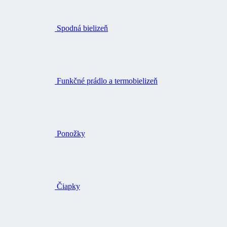
Spodná bielizeň
Funkčné prádlo a termobielizeň
Ponožky
Čiapky