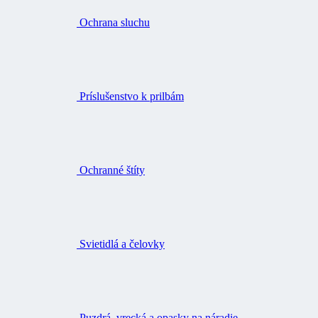
Ochrana sluchu
Príslušenstvo k prilbám
Ochranné štíty
Svietidlá a čelovky
Puzdrá, vrecká a opasky na náradie