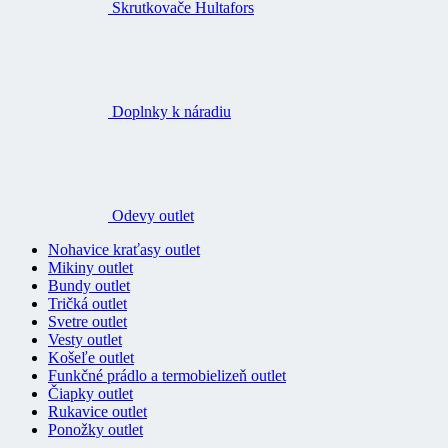
Skrutkovače Hultafors
Doplnky k náradiu
Odevy outlet
Nohavice kraťasy outlet
Mikiny outlet
Bundy outlet
Tričká outlet
Svetre outlet
Vesty outlet
Košeľe outlet
Funkčné prádlo a termobielizeň outlet
Čiapky outlet
Rukavice outlet
Ponožky outlet