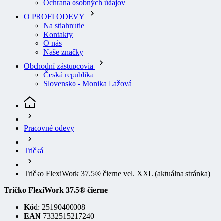
Na stiahnutie
Kontakty
O nás
Naše značky
Obchodní zástupcovia
Česká republika
Slovensko - Monika Lažová
Pracovné odevy
Tričká
Tričko FlexiWork 37.5® čierne vel. XXL
(aktuálna stránka)
Tričko FlexiWork 37.5® čierne
Kód
: 25190400008
EAN
7332515217240