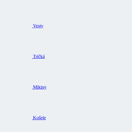
Vesty
Tričká
Mikiny
Košele