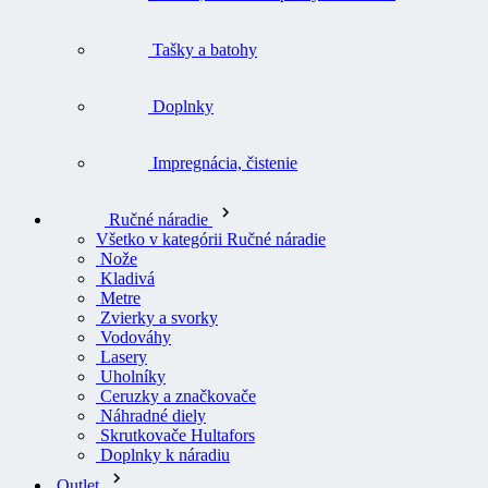
Tašky a batohy
Doplnky
Impregnácia, čistenie
Ručné náradie
Všetko v kategórii Ručné náradie
Nože
Kladivá
Metre
Zvierky a svorky
Vodováhy
Lasery
Uholníky
Ceruzky a značkovače
Náhradné diely
Skrutkovače Hultafors
Doplnky k náradiu
Outlet