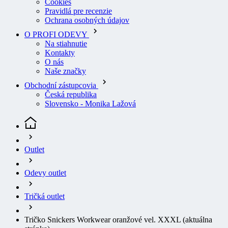
Ochrana osobných údajov
O PROFI ODEVY
Na stiahnutie
Kontakty
O nás
Naše značky
Obchodní zástupcovia
Česká republika
Slovensko - Monika Lažová
Outlet
Odevy outlet
Tričká outlet
Tričko Snickers Workwear oranžové vel. XXXL
(aktuálna
stránka)