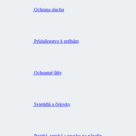
Ochrana sluchu
Príslušenstvo k prilbám
Ochranné štíty
Svietidlá a čelovky
Puzdrá, vrecká a opasky na náradie