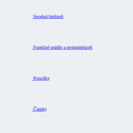
Spodná bielizeň
Funkčné prádlo a termobielizeň
Ponožky
Čiapky