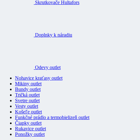
Skrutkovače Hultafors
Doplnky k náradiu
Odevy outlet
Nohavice kraťasy outlet
Mikiny outlet
Bundy outlet
Tričká outlet
Svetre outlet
Vesty outlet
Košeľe outlet
Funkčné prádlo a termobielizeň outlet
Čiapky outlet
Rukavice outlet
Ponožky outlet