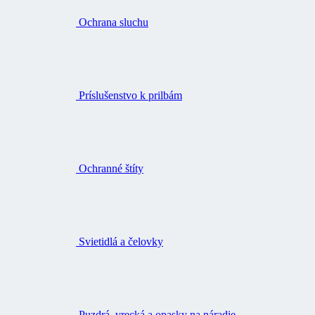
Ochrana sluchu
Príslušenstvo k prilbám
Ochranné štíty
Svietidlá a čelovky
Puzdrá, vrecká a opasky na náradie