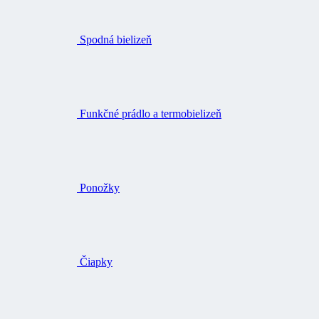
Spodná bielizeň
Funkčné prádlo a termobielizeň
Ponožky
Čiapky