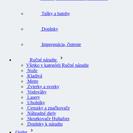
Tašky a batohy
Doplnky
Impregnácia, čistenie
Ručné náradie
Všetko v kategórii Ručné náradie
Nože
Kladivá
Metre
Zvierky a svorky
Vodováhy
Lasery
Uholníky
Ceruzky a značkovače
Náhradné diely
Skrutkovače Hultafors
Doplnky k náradiu
Outlet