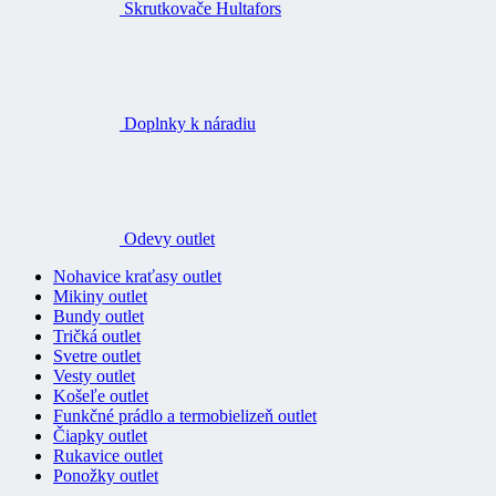
Skrutkovače Hultafors
Doplnky k náradiu
Odevy outlet
Nohavice kraťasy outlet
Mikiny outlet
Bundy outlet
Tričká outlet
Svetre outlet
Vesty outlet
Košeľe outlet
Funkčné prádlo a termobielizeň outlet
Čiapky outlet
Rukavice outlet
Ponožky outlet