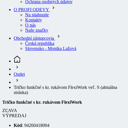
Kontakty
O nás
Naše značky
Obchodní zástupcovia
Česká republika
Slovensko - Monika Lažová
Outlet
Tričko funkčné s kr. rukávom FlexiWork veľ. S
(aktuálna
stránka)
Tričko funkčné s kr. rukávom FlexiWork
ZĽAVA
VÝPREDAJ
Kód
: 94260418004
EAN
7332515252975