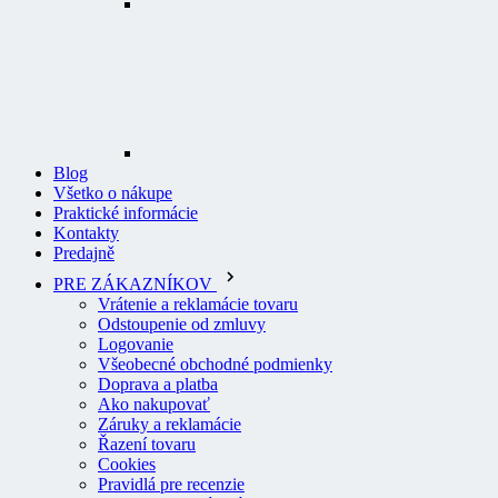
Blog
Všetko o nákupe
Praktické informácie
Kontakty
Predajně
PRE ZÁKAZNÍKOV
Vrátenie a reklamácie tovaru
Odstoupenie od zmluvy
Logovanie
Všeobecné obchodné podmienky
Doprava a platba
Ako nakupovať
Záruky a reklamácie
Řazení tovaru
Cookies
Pravidlá pre recenzie
Ochrana osobných údajov
O PROFI ODEVY
Na stiahnutie