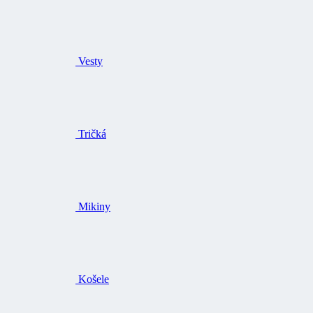
Vesty
Tričká
Mikiny
Košele