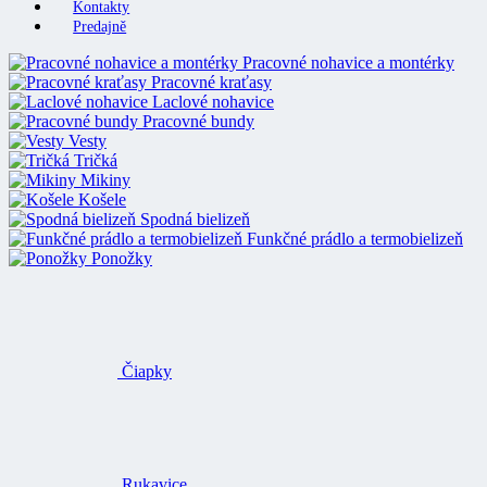
Kontakty
Predajně
Pracovné nohavice a montérky
Pracovné kraťasy
Laclové nohavice
Pracovné bundy
Vesty
Tričká
Mikiny
Košele
Spodná bielizeň
Funkčné prádlo a termobielizeň
Ponožky
Čiapky
Rukavice