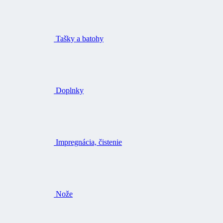
Tašky a batohy
Doplnky
Impregnácia, čistenie
Nože