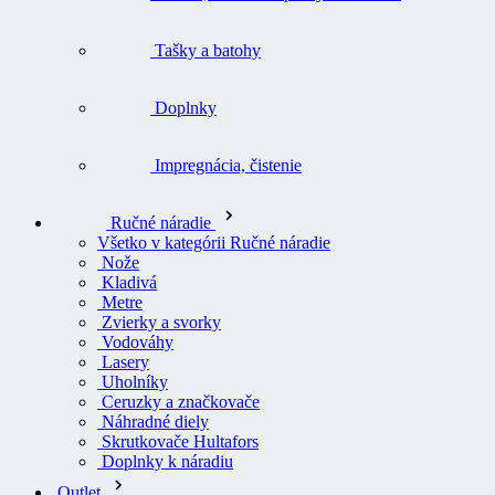
Tašky a batohy
Doplnky
Impregnácia, čistenie
Ručné náradie
Všetko v kategórii Ručné náradie
Nože
Kladivá
Metre
Zvierky a svorky
Vodováhy
Lasery
Uholníky
Ceruzky a značkovače
Náhradné diely
Skrutkovače Hultafors
Doplnky k náradiu
Outlet