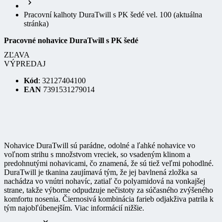
stránka)
Pracovné nohavice DuraTwill s PK šedé
ZĽAVA
VÝPREDAJ
Kód
: 32127404100
EAN
7391531279014
Nohavice DuraTwill sú parádne, odolné a ľahké nohavice vo
voľnom strihu s množstvom vreciek, so vsadeným klinom a
predohnutými nohavicami, čo znamená, že sú tiež veľmi pohodlné.
DuraTwill je tkanina zaujímavá tým, že jej bavlnená zložka sa
nachádza vo vnútri nohavíc, zatiaľ čo polyamidová na vonkajšej
strane, takže výborne odpudzuje nečistoty za súčasného zvýšeného
komfortu nosenia. Čiernosivá kombinácia farieb odjakživa patrila k
tým najobľúbenejším. Viac informácií nižšie.
Celý popis