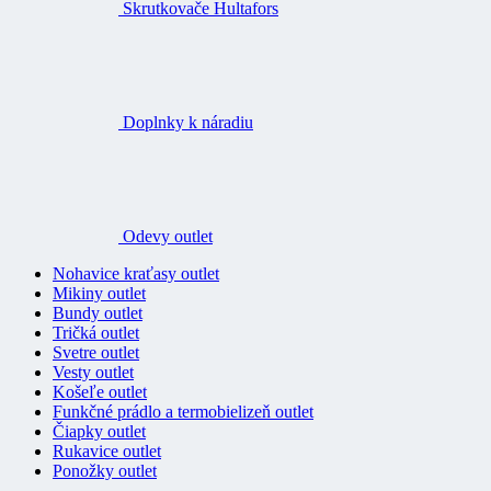
Skrutkovače Hultafors
Doplnky k náradiu
Odevy outlet
Nohavice kraťasy outlet
Mikiny outlet
Bundy outlet
Tričká outlet
Svetre outlet
Vesty outlet
Košeľe outlet
Funkčné prádlo a termobielizeň outlet
Čiapky outlet
Rukavice outlet
Ponožky outlet