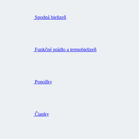
Spodná bielizeň
Funkčné prádlo a termobielizeň
Ponožky
Čiapky