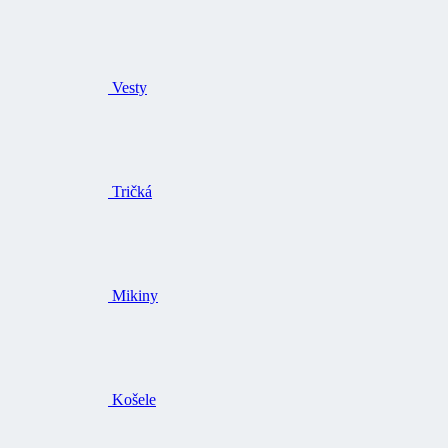
Vesty
Tričká
Mikiny
Košele