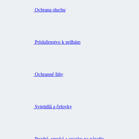
Ochrana sluchu
Príslušenstvo k prilbám
Ochranné štíty
Svietidlá a čelovky
Puzdrá, vrecká a opasky na náradie