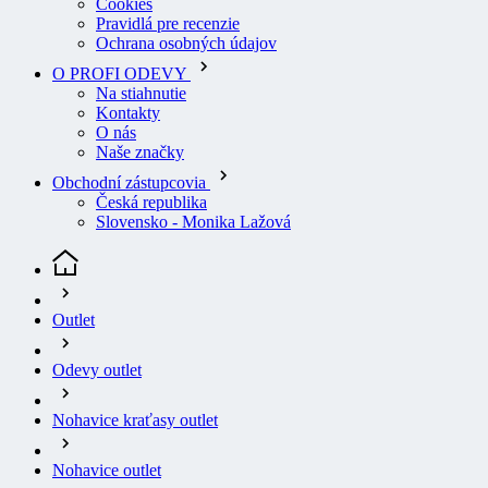
Ochrana osobných údajov
O PROFI ODEVY
Na stiahnutie
Kontakty
O nás
Naše značky
Obchodní zástupcovia
Česká republika
Slovensko - Monika Lažová
Outlet
Odevy outlet
Nohavice kraťasy outlet
Nohavice outlet
Pracovní kalhoty DuraTwill s PK šedé vel. 100
(aktuálna