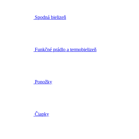
Spodná bielizeň
Funkčné prádlo a termobielizeň
Ponožky
Čiapky