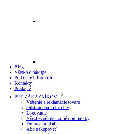
Blog
Všetko o nákupe
Praktické informácie
Kontakty
Predajně
PRE ZÁKAZNÍKOV
Vrátenie a reklamácie tovaru
Odstoupenie od zmluvy
Logovanie
Všeobecné obchodné podmienky
Doprava a platba
Ako nakupovať
Záruky a reklamácie
Řazení tovaru