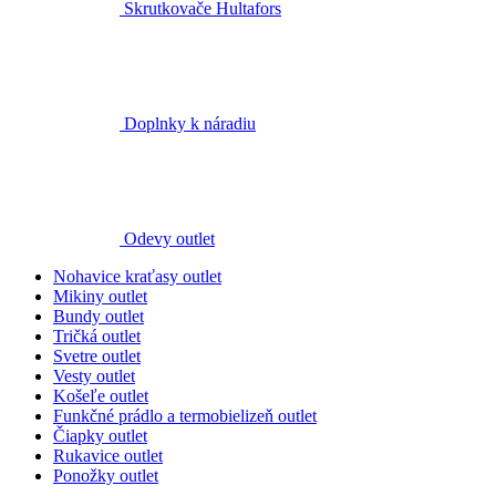
Skrutkovače Hultafors
Doplnky k náradiu
Odevy outlet
Nohavice kraťasy outlet
Mikiny outlet
Bundy outlet
Tričká outlet
Svetre outlet
Vesty outlet
Košeľe outlet
Funkčné prádlo a termobielizeň outlet
Čiapky outlet
Rukavice outlet
Ponožky outlet