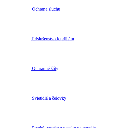
Ochrana sluchu
Príslušenstvo k prilbám
Ochranné štíty
Svietidlá a čelovky
Puzdrá, vrecká a opasky na náradie