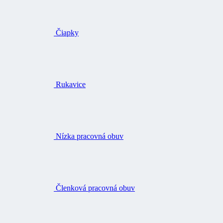
Čiapky
Rukavice
Nízka pracovná obuv
Členková pracovná obuv