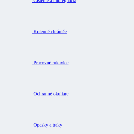
Čištenie a impregnácia
Kolenné chrániče
Pracovné rukavice
Ochranné okuliare
Opasky a traky