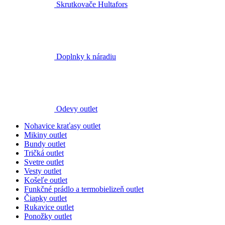
Doplnky k náradiu
Odevy outlet
Nohavice kraťasy outlet
Mikiny outlet
Bundy outlet
Tričká outlet
Svetre outlet
Vesty outlet
Košeľe outlet
Funkčné prádlo a termobielizeň outlet
Čiapky outlet
Rukavice outlet
Ponožky outlet
dalších 7
zobrazit méně