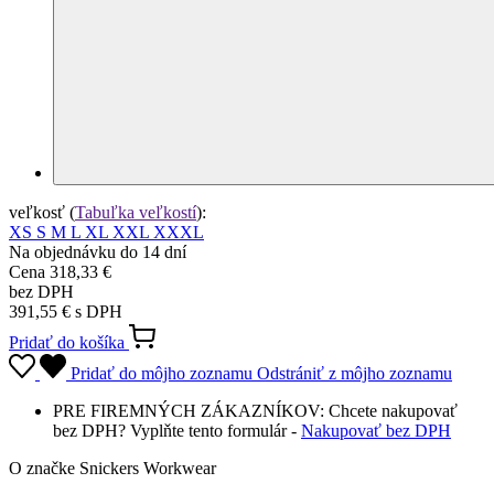
veľkosť
(
Tabuľka veľkostí
)
:
XS
S
M
L
XL
XXL
XXXL
Na objednávku do 14 dní
Cena
318,33 €
bez DPH
391,55 € s DPH
Pridať do košíka
Pridať do môjho zoznamu
Odstrániť z môjho zoznamu
PRE FIREMNÝCH ZÁKAZNÍKOV: Chcete nakupovať
bez DPH? Vyplňte tento formulár -
Nakupovať bez DPH
O značke Snickers Workwear
Švédska značka pracovného oblečenia kladie najväčší dôraz na
pohodlie, odolnosť a ergonómiu. Preto sa zameriava na vývoj
prepracovaného dizajnu a využitia tých najlepších a najvhodnejších
materiálov a moderných technológií. Po celom rade testov v
reálnych podmienkach sa následne na trh dostávajú prvotriedne