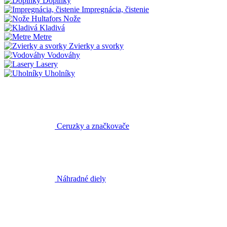
Doplnky
Impregnácia, čistenie
Nože
Kladivá
Metre
Zvierky a svorky
Vodováhy
Lasery
Uholníky
Ceruzky a značkovače
Náhradné diely
Skrutkovače Hultafors