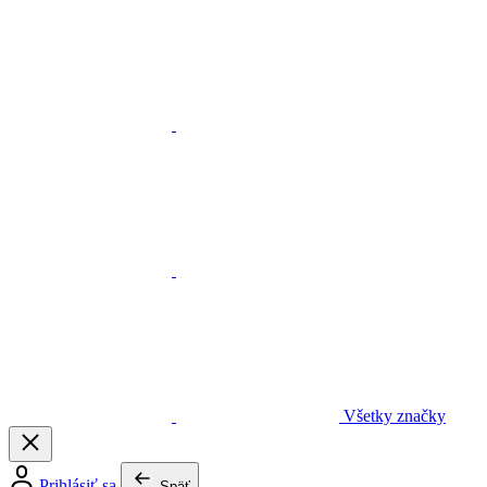
Všetky značky
Prihlásiť sa
Späť
Pracovné odevy