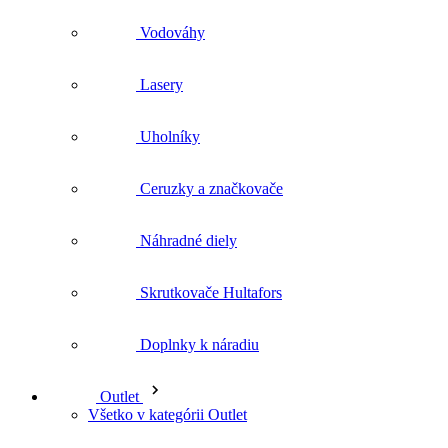
Uholníky
Ceruzky a značkovače
Náhradné diely
Skrutkovače Hultafors
Doplnky k náradiu
Outlet
Všetko v kategórii Outlet
Odevy outlet
Všetko v kategórii Odevy outlet