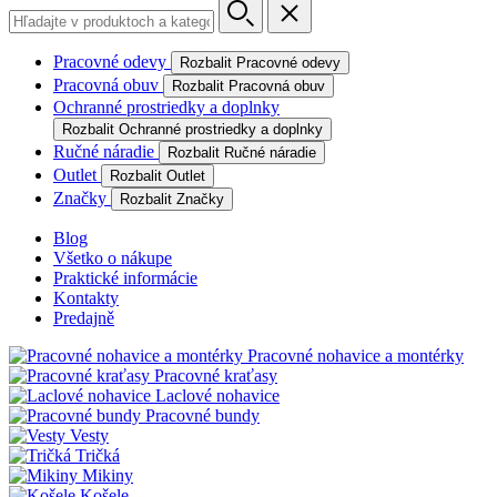
Pracovné odevy
Rozbalit Pracovné odevy
Pracovná obuv
Rozbalit Pracovná obuv
Ochranné prostriedky a doplnky
Rozbalit Ochranné prostriedky a doplnky
Ručné náradie
Rozbalit Ručné náradie
Outlet
Rozbalit Outlet
Značky
Rozbalit Značky
Blog
Všetko o nákupe
Praktické informácie
Kontakty
Predajně
Pracovné nohavice a montérky
Pracovné kraťasy
Laclové nohavice
Pracovné bundy
Vesty
Tričká
Mikiny
Košele