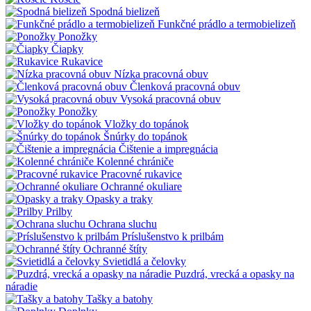
Spodná bielizeň
Funkčné prádlo a termobielizeň
Ponožky
Čiapky
Rukavice
Nízka pracovná obuv
Členková pracovná obuv
Vysoká pracovná obuv
Ponožky
Vložky do topánok
Šnúrky do topánok
Čištenie a impregnácia
Kolenné chrániče
Pracovné rukavice
Ochranné okuliare
Opasky a traky
Prilby
Ochrana sluchu
Príslušenstvo k prilbám
Ochranné štíty
Svietidlá a čelovky
Puzdrá, vrecká a opasky na
náradie
Tašky a batohy