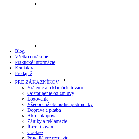
Blog
Všetko o nákupe
Praktické informácie
Kontakty
Predajně
PRE ZÁKAZNÍKOV
Vrátenie a reklamácie tovaru
Odstoupenie od zmluvy
Logovanie
Všeobecné obchodné podmienky
Doprava a platba
Ako nakupovať
Záruky a reklamácie
Řazení tovaru
Cookies
Pravidlá pre recenzie
Ochrana osobných údajov
O PROFI ODEVY
Na stiahnutie
Kontakty