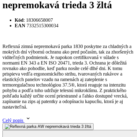
Reflexná zimná nepremokavá parka 1830 poskytne za chladných a
mokrých dní výbornú ochranu ako pred počasím, tak za zhoršených
viditeľných podmienok. Je napokon certifikovaná v súlade s
normami EN 343 a EN ISO 20471, trieda 3. Ochrana je dôležitá
rovnako ako pohodlie, keď parku nosíte celé dlhé dni. K tomu
prispieva vedľa ergonomického strihu, tvarovaných rukávov a
elastických panelov vzadu na ramenách aj zateplenie s
termoregulačnou technológiou 37.5®, ktorá reaguje na intenzitu
pohybu a podľa toho udržuje telesnú mikroklímu. Z praktického
pohľadu každý určite ocení priestranné a ľahko dostupné vrecká,
zapínanie na zips aj patentky a odopínaciu kapucňu, ktorá je aj
nastaviteľná.
Celý popis