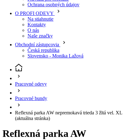
O nás
Naše značky
Obchodní zástupcovia
Česká republika
Slovensko - Monika Lažová
Pracovné odevy
Pracovné bundy
Reflexná parka AW nepremokavá trieda 3 žltá vel. XL
(aktuálna stránka)
Reflexná parka AW
nepremokavá trieda 3 žltá
Kód
: 18306658007
EAN
7332515300034