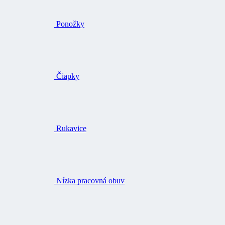
Čiapky
Rukavice
Nízka pracovná obuv
Členková pracovná obuv