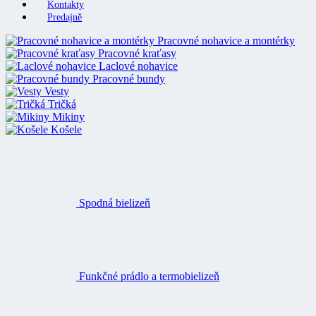
Kontakty
Predajně
Pracovné nohavice a montérky
Pracovné kraťasy
Laclové nohavice
Pracovné bundy
Vesty
Tričká
Mikiny
Košele
Spodná bielizeň
Funkčné prádlo a termobielizeň
Ponožky