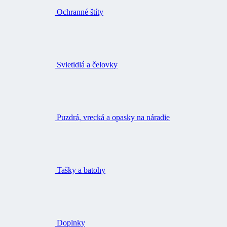
Svietidlá a čelovky
Puzdrá, vrecká a opasky na náradie
Tašky a batohy
Doplnky