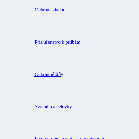
Ochrana sluchu
Príslušenstvo k prilbám
Ochranné štíty
Svietidlá a čelovky
Puzdrá, vrecká a opasky na náradie