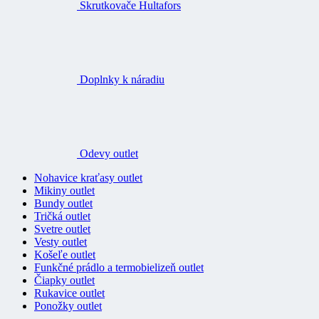
Skrutkovače Hultafors
Doplnky k náradiu
Odevy outlet
Nohavice kraťasy outlet
Mikiny outlet
Bundy outlet
Tričká outlet
Svetre outlet
Vesty outlet
Košeľe outlet
Funkčné prádlo a termobielizeň outlet
Čiapky outlet
Rukavice outlet
Ponožky outlet