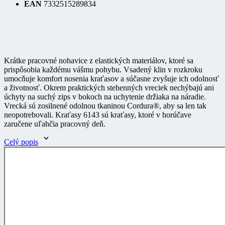
Krátke pracovné nohavice z elastických materiálov, ktoré sa
prispôsobia každému vášmu pohybu. Vsadený klin v rozkroku
umocňuje komfort nosenia kraťasov a súčasne zvyšuje ich odolnosť
a životnosť. Okrem praktických stehenných vreciek nechýbajú ani
úchyty na suchý zips v bokoch na uchytenie držiaka na náradie.
Vrecká sú zosilnené odolnou tkaninou Cordura®, aby sa len tak
neopotrebovali. Kraťasy 6143 sú kraťasy, ktoré v horúčave
zaručene uľahčia pracovný deň.
Celý popis