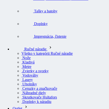
Tašky a batohy
Doplnky
Impregnácia, čistenie
Ručné náradie
Všetko v kategórii Ručné náradie
Nože
Kladivá
Metre
Zvierky a svorky
Vodováhy
Lasery
Uholníky
Ceruzky a značkovače
Náhradné diely
Skrutkovače Hultafors
Doplnky k náradiu
Outlet