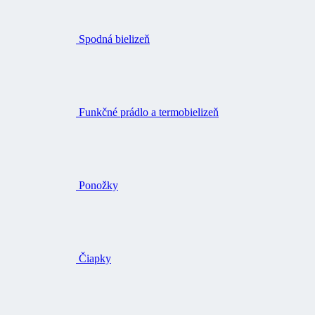
Spodná bielizeň
Funkčné prádlo a termobielizeň
Ponožky
Čiapky