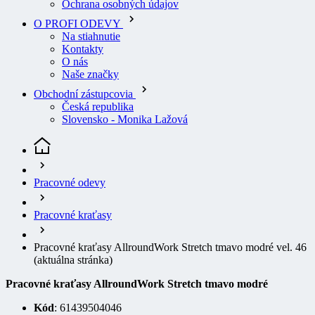
Na stiahnutie
Kontakty
O nás
Naše značky
Obchodní zástupcovia
Česká republika
Slovensko - Monika Lažová
Pracovné odevy
Pracovné kraťasy
Pracovné kraťasy AllroundWork Stretch tmavo modré vel. 46
(aktuálna stránka)
Pracovné kraťasy AllroundWork Stretch tmavo modré
Kód
: 61439504046
EAN
7332515289834