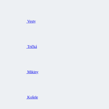
Vesty
Tričká
Mikiny
Košele