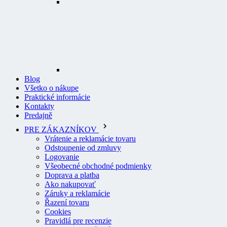
Blog
Všetko o nákupe
Praktické informácie
Kontakty
Predajně
PRE ZÁKAZNÍKOV
Vrátenie a reklamácie tovaru
Odstoupenie od zmluvy
Logovanie
Všeobecné obchodné podmienky
Doprava a platba
Ako nakupovať
Záruky a reklamácie
Řazení tovaru
Cookies
Pravidlá pre recenzie
Ochrana osobných údajov
O PROFI ODEVY